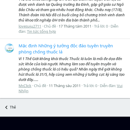
được vinh danh tại Quảng trường Ba Đình, gặp gỡ giáo sư Ngô
Bảo Châu và tham gia nhiều hoạt động khác. Chiều nay (17/8),
Thành đoàn Hà Nội đã có buổi công bố chương trình vinh danh
thủ khoa tốt nghiệp ĐH trên địa bàn thành phố...
lovesuju2711
Chủ đề
17 Tháng tám 2011
Trả lời: 0
Diễn
đàn:
Tin tức tổng hợp
Mặc định Những ý tưởng độc đáo tuyên truyền
phòng chống thuốc lá
Vì 1 Thế Giới không khói thuốc Thuốc lá luôn là mối đe dọa đến
sức khỏe của loài người. Nhưng làm sao để tuyên truyền và
phòng chống thuốc lá có hiệu quả? Nhân ngày thế giới không
hút thuốc lá 31/5, hãy cùng xem những ý tưởng cực kỳ sáng tạo
dưới đây…...
Mr.Click
Chủ đề
11 Tháng sáu 2011
Trả lời: 0
Diễn đàn:
Vui
Nhộn
Thẻ