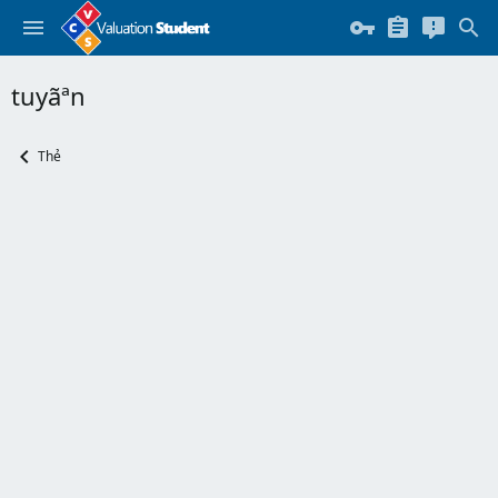
tuyãªn
Thẻ