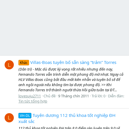
Villas-Boas tuyên bố sẵn sàng “trảm” Torres
Khác
L
(Dân trí) - Mặc dù được kỳ vọng rất nhiều nhưng đến nay,
Fernando Torres vẫn trình diễn một phong độ mờ nhạt. Ngay cả
HLV Villas-Boas cũng bắt đầu mất kiên nhẫn và tuyên bố sẽ để
anh ngồi ngoài nếu không tìm lại được phong độ. >> Khi
Fernando Torres trở thành người thừa Hồi giữa tuần tại ĐT...
lovesuju2711
Chủ đề
9 Tháng chín 2011
Trả lời: 0
Diễn đàn:
Tin tức tổng hợp
Tuyên dương 112 thủ khoa tốt nghiệp ĐH
VH-DL
L
xuất sắc
112 thủ khoa tốt nghiệp ĐH trên 8,0 điểm rèn luyện trên 9,0 sẽ