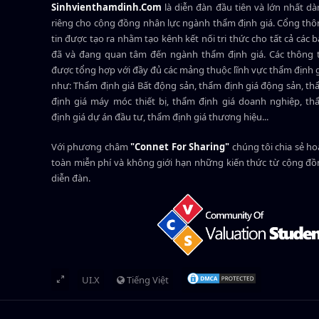
Sinhvienthamdinh.Com
là diễn đàn đầu tiên và lớn nhất d
riêng cho cộng đồng nhân lực ngành
thẩm định giá
. Cổng th
tin được tạo ra nhằm tạo kênh kết nối tri thức cho tất cả các 
đã và đang quan tâm đến ngành thẩm định giá. Các thông t
được tổng hợp với đầy đủ các mảng thuộc lĩnh vực thẩm định 
như: Thẩm định giá Bất động sản, thẩm định giá động sản, t
định giá máy móc thiết bị, thẩm định giá doanh nghiệp, t
định giá dự án đầu tư, thẩm định giá thương hiệu...
Với phương châm
"Connet For Sharing"
chúng tôi chia sẻ h
toàn miễn phí và không giới hạn những kiến thức từ cộng đ
diễn đàn.
UI.X
Tiếng Việt