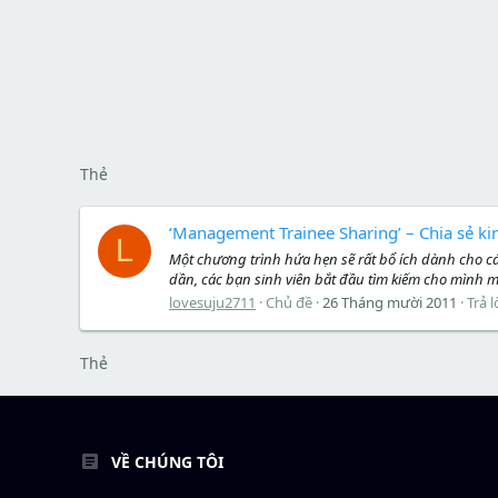
Thẻ
‘Management Trainee Sharing’ – Chia sẻ ki
L
Một chương trình hứa hẹn sẽ rất bổ ích dành cho c
dần, các bạn sinh viên bắt đầu tìm kiếm cho mình m
lovesuju2711
Chủ đề
26 Tháng mười 2011
Trả l
Thẻ
VỀ CHÚNG TÔI