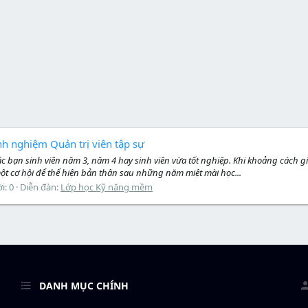
nh nghiệm Quản trị viên tập sự
ác bạn sinh viên năm 3, năm 4 hay sinh viên vừa tốt nghiệp. Khi khoảng cách
ột cơ hội để thể hiện bản thân sau những năm miệt mài học...
ời: 0
Diễn đàn:
Lớp học Kỹ năng mềm
DANH MỤC CHÍNH