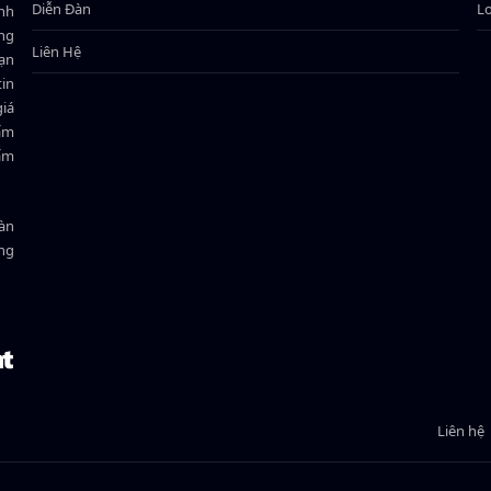
Diễn Đàn
L
ành
ông
Liên Hệ
bạn
in
giá
hẩm
hẩm
oàn
ồng
Liên hệ