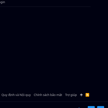
ogin
Quy định và Nội quy
Chính sách bảo mật
Trợ giúp
R
S
S