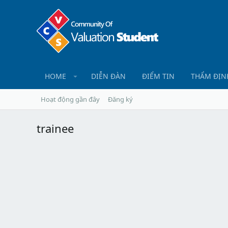
HOME
DIỄN ĐÀN
ĐIỂM TIN
THẨM ĐỊN
Hoạt động gần đây
Đăng ký
trainee