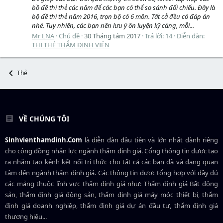
bồ đề thi thẻ các năm để các bạn có thể so sánh đối chiếu. Đây là
bộ đề thi thẻ năm 2016, trọn bộ có 6 môn. Tất cả đều có đáp án
nhé. Tuy nhiên, các bạn nên lưu ý ôn luyện kỹ càng, mỗi...
Mr LNA
Chủ đề
30 Tháng tám 2017
Trả lời: 14
Diễn đàn:
THI THẺ THẨM ĐỊNH VIÊN
Thẻ
VỀ CHÚNG TÔI
Sinhvienthamdinh.Com
là diễn đàn đầu tiên và lớn nhất dành riêng
cho cộng đồng nhân lực ngành
thẩm định giá
. Cổng thông tin được tạo
ra nhằm tạo kênh kết nối tri thức cho tất cả các bạn đã và đang quan
tâm đến ngành thẩm định giá. Các thông tin được tổng hợp với đầy đủ
các mảng thuộc lĩnh vực thẩm định giá như: Thẩm định giá Bất động
sản, thẩm định giá động sản, thẩm định giá máy móc thiết bị, thẩm
định giá doanh nghiệp, thẩm định giá dự án đầu tư, thẩm định giá
thương hiệu...