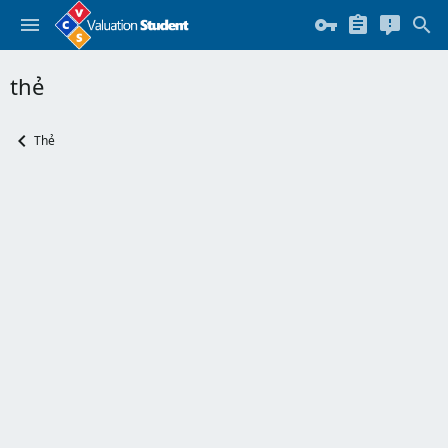
thẻ
Thẻ