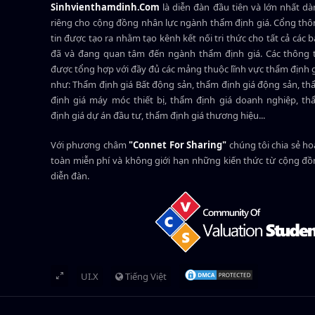
Sinhvienthamdinh.Com
là diễn đàn đầu tiên và lớn nhất d
riêng cho cộng đồng nhân lực ngành
thẩm định giá
. Cổng th
tin được tạo ra nhằm tạo kênh kết nối tri thức cho tất cả các 
đã và đang quan tâm đến ngành thẩm định giá. Các thông t
được tổng hợp với đầy đủ các mảng thuộc lĩnh vực thẩm định 
như: Thẩm định giá Bất động sản, thẩm định giá động sản, t
định giá máy móc thiết bị, thẩm định giá doanh nghiệp, t
định giá dự án đầu tư, thẩm định giá thương hiệu...
Với phương châm
"Connet For Sharing"
chúng tôi chia sẻ h
toàn miễn phí và không giới hạn những kiến thức từ cộng đ
diễn đàn.
UI.X
Tiếng Việt