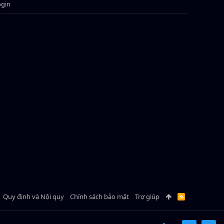
ogin
Quy định và Nội quy
Chính sách bảo mật
Trợ giúp
R
S
S