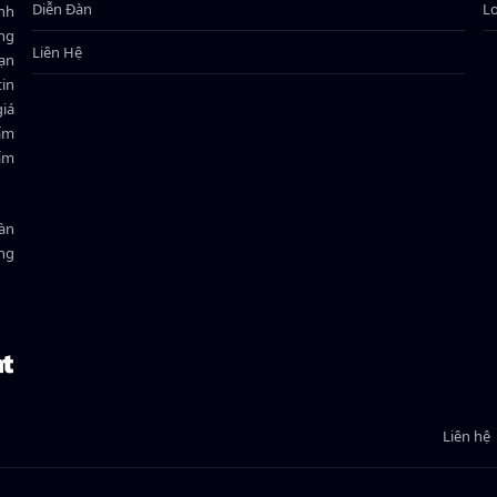
Diễn Đàn
L
ành
ông
Liên Hệ
bạn
in
giá
hẩm
hẩm
oàn
ồng
Liên hệ