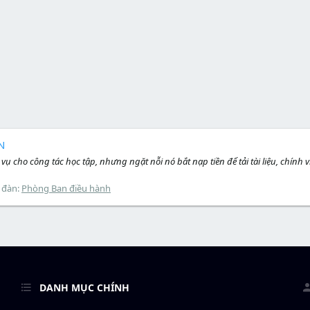
VN
̣ cho công tác học tập, nhưng ngặt nỗi nó bắt nạp tiền để tải tài liệu, chính vì
 đàn:
Phòng Ban điều hành
DANH MỤC CHÍNH