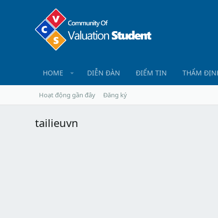
HOME
DIỄN ĐÀN
ĐIỂM TIN
THẨM ĐỊN
Hoạt động gần đây
Đăng ký
tailieuvn