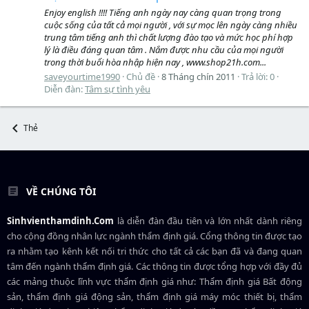
Enjoy english !!!! Tiếng anh ngày nay càng quan trọng trong
cuộc sống của tất cả mọi người , với sự mọc lên ngày càng nhiều
trung tâm tiếng anh thì chất lượng đào tạo và mức học phí hợp
lý là điều đáng quan tâm . Nắm được nhu cầu của mọi người
trong thời buổi hòa nhập hiện nay , www.shop21h.com...
saveyourtime1990
Chủ đề
8 Tháng chín 2011
Trả lời: 0
Diễn đàn:
Tâm sự tình yêu
Thẻ
VỀ CHÚNG TÔI
Sinhvienthamdinh.Com
là diễn đàn đầu tiên và lớn nhất dành riêng
cho cộng đồng nhân lực ngành
thẩm định giá
. Cổng thông tin được tạo
ra nhằm tạo kênh kết nối tri thức cho tất cả các bạn đã và đang quan
tâm đến ngành thẩm định giá. Các thông tin được tổng hợp với đầy đủ
các mảng thuộc lĩnh vực thẩm định giá như: Thẩm định giá Bất động
sản, thẩm định giá động sản, thẩm định giá máy móc thiết bị, thẩm