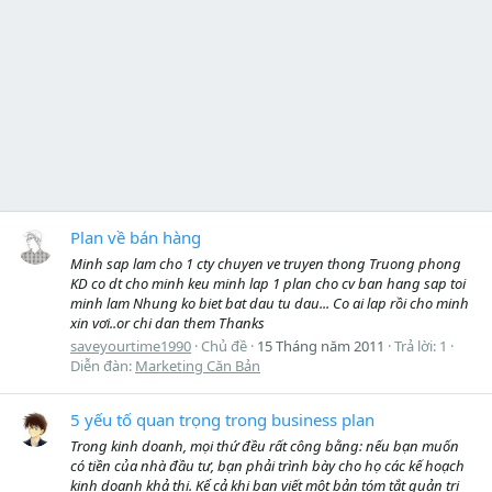
Plan về bán hàng
Minh sap lam cho 1 cty chuyen ve truyen thong Truong phong
KD co dt cho minh keu minh lap 1 plan cho cv ban hang sap toi
minh lam Nhung ko biet bat dau tu dau... Co ai lap rồi cho minh
xin vơi..or chi dan them Thanks
saveyourtime1990
Chủ đề
15 Tháng năm 2011
Trả lời: 1
Diễn đàn:
Marketing Căn Bản
5 yếu tố quan trọng trong business plan
Trong kinh doanh, mọi thứ đều rất công bằng: nếu bạn muốn
có tiền của nhà đầu tư, bạn phải trình bày cho họ các kế hoạch
kinh doanh khả thi. Kể cả khi bạn viết một bản tóm tắt quản trị