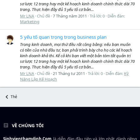
sơ lược 12 trang hay một kế hoạch kinh doanh chính thức dài 70
trang. Thực hiện đầy đủ 5 yếu tố cơ bản...
Mr LNA
Chủ đề
7 Tháng năm 2011
Trả lời: 0
Diễn đàn:
Marketing
5 yếu tố quan trọng trong business plan
Trong kinh doanh, mọi thứ đều rất công bằng: nếu bạn muốn
có tiền của nhà đầu tư, bạn phải trình bày cho họ các kế hoạch
kinh doanh khả thi. Kể cả khi bạn viết một bản tóm tắt quản trị
sơ lược 12 trang hay một kế hoạch kinh doanh chính thức dài 70
trang. Thực hiện đầy đủ 5 yếu tố cơ bản...
Mr LNA
Chủ đề
21 Tháng tư 2011
Trả lời: 0
Diễn đàn:
Kỹ
Năng Lập Kế Hoạch
Thẻ
VỀ CHÚNG TÔI
Sinhvienthamdinh.Com
là diễn đàn đầu tiên và lớn nhất dành riêng