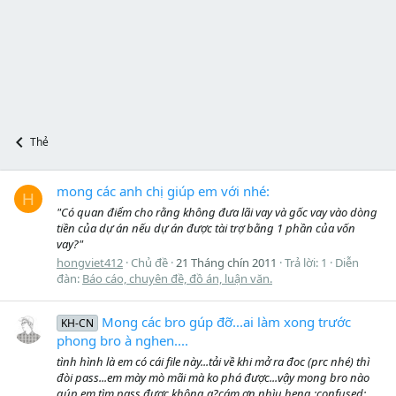
Thẻ
mong các anh chị giúp em với nhé:
H
"Có quan điểm cho rằng không đưa lãi vay và gốc vay vào dòng
tiền của dự án nếu dự án được tài trợ bằng 1 phần của vốn
vay?"
hongviet412
Chủ đề
21 Tháng chín 2011
Trả lời: 1
Diễn
đàn:
Báo cáo, chuyên đề, đồ án, luận văn.
Mong các bro gúp đỡ...ai làm xong trước
KH-CN
phong bro à nghen....
tình hình là em có cái file này...tải về khi mở ra đoc (prc nhé) thì
đòi pass...em mày mò mãi mà ko phá được...vậy mong bro nào
gúp em tìm pass được không ạ?cám ơn nhìu heng :confused: