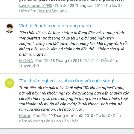
saveyourtime1990
Chủ đề
28 Tháng sáu 2011
Trả lời: 0
Diễn đàn:
Tin tức tổng hợp
Vĩnh biệt anh- cơn gió mong manh
"Xin chào tất cả các bạn, chúng ta đang đến với chương trình
"My playlists" phát sóng từ 20 tới 21 giờ hàng ngày trên
zonfm..."- tiếng của MC quen thuộc vang lên. Một ngày rảnh rỗi
không hiểu sao lại làm nó chán nản đến thế... Không còn gì là
niềm vui hay sự...
Mr LNA
Chủ đề
18 Tháng tư 2011
Trả lời: 0
Diễn đàn:
Truyện chữ
“Tài khoản nghèo” và phản ứng với cuộc sống!
M
Trước tiên, tôi xin giải thích khái niệm “Tài khoản nghèo” trong
bài viết này. “Tài khoản nghèo” ở đây không bàn đến chuyện của
cải vật chất hay số tiền trong ngân hàng bạn có bao nhiêu. Loại
“tài khoản” tôi muốn đề cập ở đây là “tài khoản” tình cảm, nội
tâm của mỗi cá nhân. Thế nào là “Tài...
Motor
Chủ đề
29 Tháng mười một 2010
Trả lời: 0
Diễn
đàn:
Kỹ Năng Lãnh Đạo Bản Thân