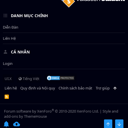
DANH MỤC CHÍNH
Diễn Đàn
Liên Hệ
CÁ NHÂN
Login
UI.X
Tiếng Việt
Liên hệ
Quy định và Nội quy
Chính sách bảo mật
Trợ giúp
R
S
S
®
Forum software by XenForo
© 2010-2020 XenForo Ltd.
|
Style and
add-ons by ThemeHouse
BÊN TRÊN
BOT