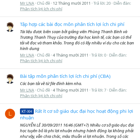
Mr LNA
Chủ đề
12 Tháng mười 2011
Trả lời: 20
Diễn đàn:
Phân tích lợi ích chi phí
Tập hợp các bài đọc môn phân tích lợi ích chi phí
Tài liệu được biên soạn bởi giảng viên Phùng Thanh Bình và
Trương Thanh Thụy của trường đại học kinh tế, các bạn có thể
tải về đọc và tham khảo. Trong đó có lấy nhiều ví dụ cho các bạn
hình dung
Mr LNA
Chủ đề
4 Tháng mười 2011
Trả lời: 0
Diễn đàn:
Phân tích lợi ích chi phí
Bài tập môn phân tích lợi ích chi phí (CBA)
Các bạn tải về từ file đính kèm nha.
Mr LNA
Chủ đề
4 Tháng mười 2011
Trả lời: 7
Diễn đàn:
Phân tích lợi ích chi phí
Rất ít cơ sở giáo dục đại học hoạt động phi lợi
KT-XH
L
nhuận
NGUYỄN LÊ 30/09/2011 16:46 (GMT+7) Nhiều cơ sở giáo dục đại
học tuyên bố là phi lợi nhuận nhưng hành động lại không phải
như vậy, vẫn chia chác, mâu thuẫn vì lợi nhuận. Trong số các