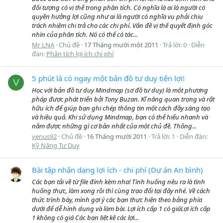
đối tượng có vị thế trong phân tích. Có nghĩa là ai là người có
quyền hưởng lợi cũng như ai là người có nghĩa vụ phải chịu
trách nhiệm chi trả cho các chi phí. Vấn đề vị thế quyết định góc
nhìn của phân tích. Nó có thể có tác...
Mr LNA
Chủ đề
17 Tháng mười một 2011
Trả lời: 0
Diễn
đàn:
Phân tích lợi ích chi phí
5 phút là có ngay một bản đồ tư duy tiện lợi!
V
Học với bản đồ tư duy Mindmap (sơ đồ tư duy) là một phương
pháp được phát triển bởi Tony Buzan. Kĩ năng quan trọng và rất
hữu ích để giúp bạn ghi chép thông tin một cách đầy sáng tạo
và hiệu quả. Khi sử dụng Mindmap, bạn có thể hiểu nhanh và
nắm được những gì cơ bản nhất của một chủ đề. Thông...
venus92
Chủ đề
16 Tháng mười 2011
Trả lời: 1
Diễn đàn:
Kỹ Năng Tư Duy
Bài tập nhận dạng lợi ích - chi phí (Dự án An bình)
Các bạn tải về từ file đính kèm nha! Tình huống nêu ra là tình
huống thực, làm xong rồi thì cùng trao đổi tại đây nhé. Về cách
thức trình bày, mình gợi ý các bạn thực hiện theo bảng phía
dưới để dễ hình dung và làm bài. Lợi ích cấp 1 có giáLợi ích cấp
1 không có giá Các bạn liệt kê các lợi...