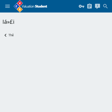
lá»£i
Thẻ