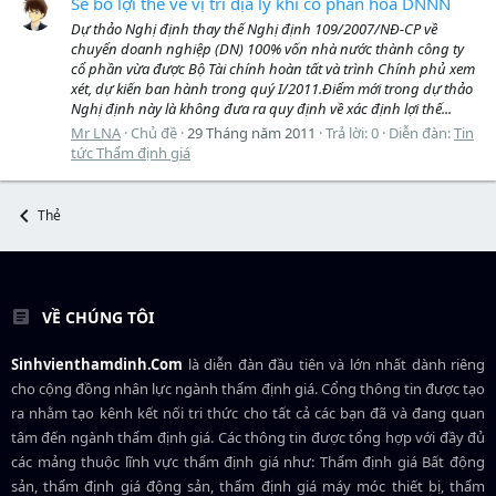
Sẽ bỏ lợi thế về vị trí địa lý khi cổ phần hóa DNNN
Dự thảo Nghị định thay thế Nghị định 109/2007/NĐ-CP về
chuyển doanh nghiệp (DN) 100% vốn nhà nước thành công ty
cổ phần vừa được Bộ Tài chính hoàn tất và trình Chính phủ xem
xét, dự kiến ban hành trong quý I/2011.Điểm mới trong dự thảo
Nghị định này là không đưa ra quy định về xác định lợi thế...
Mr LNA
Chủ đề
29 Tháng năm 2011
Trả lời: 0
Diễn đàn:
Tin
tức Thẩm định giá
Thẻ
VỀ CHÚNG TÔI
Sinhvienthamdinh.Com
là diễn đàn đầu tiên và lớn nhất dành riêng
cho cộng đồng nhân lực ngành
thẩm định giá
. Cổng thông tin được tạo
ra nhằm tạo kênh kết nối tri thức cho tất cả các bạn đã và đang quan
tâm đến ngành thẩm định giá. Các thông tin được tổng hợp với đầy đủ
các mảng thuộc lĩnh vực thẩm định giá như: Thẩm định giá Bất động
sản, thẩm định giá động sản, thẩm định giá máy móc thiết bị, thẩm