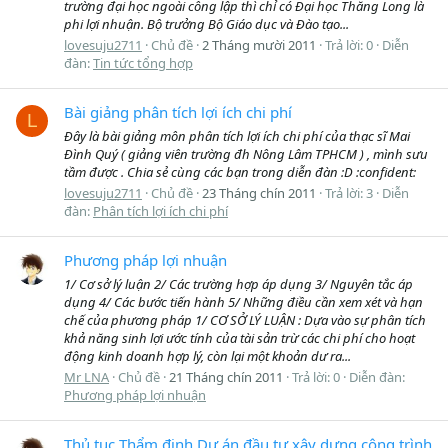
trường đại học ngoài công lập thì chỉ có Đại học Thăng Long là
phi lợi nhuận. Bộ trưởng Bộ Giáo dục và Đào tạo...
lovesuju2711
Chủ đề
2 Tháng mười 2011
Trả lời: 0
Diễn
đàn:
Tin tức tổng hợp
Bài giảng phân tích lợi ích chi phí
L
Đây là bài giảng môn phân tích lợi ích chi phí của thạc sĩ Mai
Đình Quý ( giảng viên trường đh Nông Lâm TPHCM ) , mình sưu
tầm được . Chia sẻ cùng các bạn trong diễn đàn :D :confident:
lovesuju2711
Chủ đề
23 Tháng chín 2011
Trả lời: 3
Diễn
đàn:
Phân tích lợi ích chi phí
Phương pháp lợi nhuận
1/ Cơ sở lý luận 2/ Các trường hợp áp dụng 3/ Nguyên tắc áp
dụng 4/ Các bước tiến hành 5/ Những điều cần xem xét và hạn
chế của phương pháp 1/ CƠ SỞ LÝ LUẬN : Dựa vào sự phân tích
khả năng sinh lợi ước tính của tài sản trừ các chi phí cho hoạt
động kinh doanh hợp lý, còn lại một khoản dư ra...
Mr LNA
Chủ đề
21 Tháng chín 2011
Trả lời: 0
Diễn đàn:
Phương pháp lợi nhuận
Thủ tục Thẩm định Dự án đầu tư xây dựng công trình