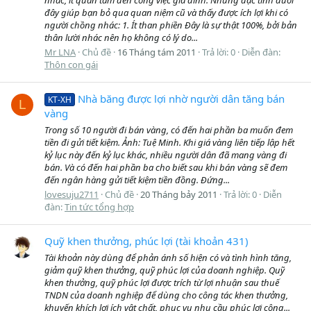
đây giúp bạn bỏ qua quan niệm cũ và thấy được ích lợi khi có
người chồng nhác: 1. Ít than phiền Đây là sự thật 100%, bởi bản
thân lười nhác nên họ không có lý do...
Mr LNA
Chủ đề
16 Tháng tám 2011
Trả lời: 0
Diễn đàn:
Thôn con gái
Nhà băng được lợi nhờ người dân tăng bán
KT-XH
L
vàng
Trong số 10 người đi bán vàng, có đến hai phần ba muốn đem
tiền đi gửi tiết kiệm. Ảnh: Tuệ Minh. Khi giá vàng liên tiếp lập hết
kỷ lục này đến kỷ lục khác, nhiều người dân đã mang vàng đi
bán. Và có đến hai phần ba cho biết sau khi bán vàng sẽ đem
đến ngân hàng gửi tiết kiệm tiền đồng. Đứng...
lovesuju2711
Chủ đề
20 Tháng bảy 2011
Trả lời: 0
Diễn
đàn:
Tin tức tổng hợp
Quỹ khen thưởng, phúc lợi (tài khoản 431)
Tài khoản này dùng để phản ánh số hiện có và tình hình tăng,
giảm quỹ khen thưởng, quỹ phúc lợi của doanh nghiệp. Quỹ
khen thưởng, quỹ phúc lợi được trích từ lợi nhuận sau thuế
TNDN của doanh nghiệp để dùng cho công tác khen thưởng,
khuyến khích lợi ích vật chất, phục vụ nhu cầu phúc lợi công...