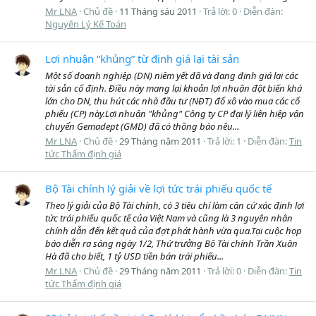
Mr LNA
Chủ đề
11 Tháng sáu 2011
Trả lời: 0
Diễn đàn:
Nguyên Lý Kế Toán
Lợi nhuận “khủng” từ định giá lại tài sản
Một số doanh nghiệp (DN) niêm yết đã và đang định giá lại các
tài sản cố định. Điều này mang lại khoản lợi nhuận đột biến khá
lớn cho DN, thu hút các nhà đầu tư (NĐT) đổ xô vào mua các cổ
phiếu (CP) này.Lợi nhuận "khủng" Công ty CP đại lý liên hiệp vận
chuyển Gemadept (GMD) đã có thông báo nêu...
Mr LNA
Chủ đề
29 Tháng năm 2011
Trả lời: 1
Diễn đàn:
Tin
tức Thẩm định giá
Bộ Tài chính lý giải về lợi tức trái phiếu quốc tế
Theo lý giải của Bộ Tài chính, có 3 tiêu chí làm căn cứ xác định lợi
tức trái phiếu quốc tế của Việt Nam và cũng là 3 nguyên nhân
chính dẫn đến kết quả của đợt phát hành vừa qua.Tại cuộc họp
báo diễn ra sáng ngày 1/2, Thứ trưởng Bộ Tài chính Trần Xuân
Hà đã cho biết, 1 tỷ USD tiền bán trái phiếu...
Mr LNA
Chủ đề
29 Tháng năm 2011
Trả lời: 0
Diễn đàn:
Tin
tức Thẩm định giá