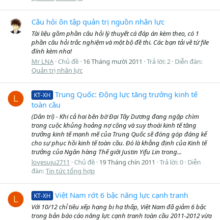
Câu hỏi ôn tập quản trị nguồn nhân lực
Tài liệu gồm phần câu hỏi lý thuyết cá đáp án kèm theo, có 1
phần câu hỏi trắc nghiệm và một bộ đề thi. Các bạn tải về từ file
đính kèm nha!
Mr LNA
Chủ đề
16 Tháng mười 2011
Trả lời: 2
Diễn đàn:
Quản trị nhân lực
Trung Quốc: Động lực tăng trưởng kinh tế
KT-XH
L
toàn cầu
(Dân trí) - Khi cả hai bên bờ Đại Tây Dương đang ngập chìm
trong cuộc khủng hoảng nợ công và suy thoái kinh tế tăng
trưởng kinh tế mạnh mẽ của Trung Quốc sẽ đóng góp đáng kể
cho sự phục hồi kinh tế toàn cầu. Đó là khẳng định của Kinh tế
trưởng của Ngân hàng Thế giới Justin Yifu Lin trong...
lovesuju2711
Chủ đề
19 Tháng chín 2011
Trả lời: 0
Diễn
đàn:
Tin tức tổng hợp
Việt Nam rớt 6 bậc năng lực cạnh tranh
KT-XH
L
Với 10/12 chỉ tiêu xếp hạng bị hạ thấp, Việt Nam đã giảm 6 bậc
trong bản báo cáo năng lực cạnh tranh toàn cầu 2011-2012 vừa