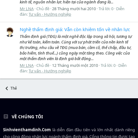
kinh tế, nguôn nhân lực hiện tại của ngành đang là...
Mr LNA
Chủ đề
28 Tháng mười hai 2010
Trả lời: 0
Diễn
đàn:
Tư vấn - Hướng nghiệp
Nghề thẩm định giá: Vẫn còn khiêm tốn về nhân lực
Thẩm định giá (TĐG) là một nghề độc lập trong xã hội, tương tự
như kế toán, kiểm toán. Cùng với sự phát triển của nền kinh tế
thị trường, nhu cầu về TĐG (mua bán, cầm cố, thế chấp, đầu tư,
bảo hiểm, tính thuế...) cũng ngày một tăng theo. Công việc của
một thẩm định viên là định giá bất động...
Mr LNA
Chủ đề
12 Tháng mười một 2010
Trả lời: 0
Diễn
đàn:
Tư vấn - Hướng nghiệp
Thẻ
VỀ CHÚNG TÔI
Sinhvienthamdinh.Com
là diễn đàn đầu tiên và lớn nhất dành riêng
cho cộng đồng nhân lực ngành
thẩm định giá
. Cổng thông tin được tạo