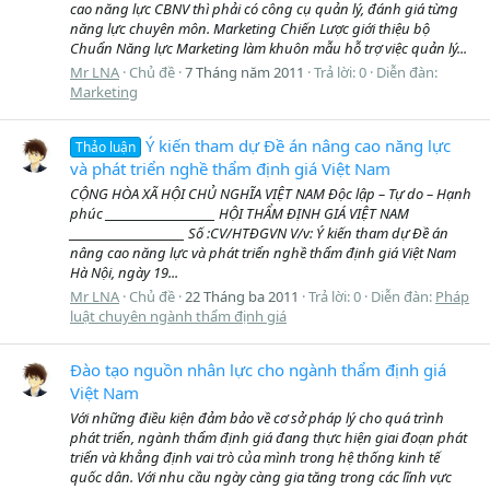
cao năng lực CBNV thì phải có công cụ quản lý, đánh giá từng
năng lực chuyên môn. Marketing Chiến Lược giới thiệu bộ
Chuẩn Năng lực Marketing làm khuôn mẫu hỗ trợ việc quản lý...
Mr LNA
Chủ đề
7 Tháng năm 2011
Trả lời: 0
Diễn đàn:
Marketing
Ý kiến tham dự Đề án nâng cao năng lực
Thảo luận
và phát triển nghề thẩm định giá Việt Nam
CỘNG HÒA XÃ HỘI CHỦ NGHĨA VIỆT NAM Độc lập – Tự do – Hạnh
phúc ____________________ HỘI THẨM ĐỊNH GIÁ VIỆT NAM
_____________________ Số :CV/HTĐGVN V/v: Ý kiến tham dự Đề án
nâng cao năng lực và phát triển nghề thẩm định giá Việt Nam
Hà Nội, ngày 19...
Mr LNA
Chủ đề
22 Tháng ba 2011
Trả lời: 0
Diễn đàn:
Pháp
luật chuyên ngành thẩm định giá
Đào tạo nguồn nhân lực cho ngành thẩm định giá
Việt Nam
Với những điều kiện đảm bảo về cơ sở pháp lý cho quá trình
phát triển, ngành thẩm định giá đang thực hiện giai đoạn phát
triển và khẳng định vai trò của mình trong hệ thống kinh tế
quốc dân. Với nhu cầu ngày càng gia tăng trong các lĩnh vực