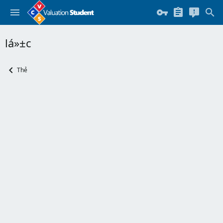
lá»±c
Thẻ