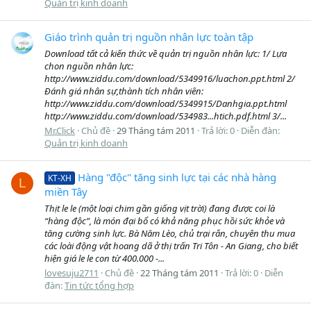
Quản trị kinh doanh
Giáo trình quản trị nguồn nhân lực toàn tập
Download tất cả kiến thức về quản trị nguồn nhân lực: 1/ Lựa
chon nguồn nhân lực:
http://www.ziddu.com/download/5349916/luachon.ppt.html 2/
Đánh giá nhân sự,thành tích nhân viên:
http://www.ziddu.com/download/5349915/Danhgia.ppt.html
http://www.ziddu.com/download/534983...htich.pdf.html 3/...
Mr.Click
Chủ đề
29 Tháng tám 2011
Trả lời: 0
Diễn đàn:
Quản trị kinh doanh
Hàng "độc" tăng sinh lực tại các nhà hàng
KT-XH
L
miền Tây
Thịt le le (một loại chim gần giống vịt trời) đang được coi là
“hàng độc”, là món đại bổ có khả năng phục hồi sức khỏe và
tăng cường sinh lực. Bà Năm Lèo, chủ trại rắn, chuyên thu mua
các loài động vật hoang dã ở thị trấn Tri Tôn - An Giang, cho biết
hiện giá le le con từ 400.000 -...
lovesuju2711
Chủ đề
22 Tháng tám 2011
Trả lời: 0
Diễn
đàn:
Tin tức tổng hợp