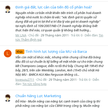
Định giá đất, lực cản của tiến độ cổ phần hoá?
Nguyên nhân cơ bản nhất khiến tiến trình cổ phần hoá doanh
nghiệp nhà nước bị chậm là việc: “xác định giá trị quyền sử
dụng đất và giá trị lợi thế vị trí địa lý vào giá trị doanh nghiệp”
tại nghị định số 109/2007/NĐ-CP. Doanh nghiệp không biết
thực hiện thế nào, cơ quan quản lý không biết hướng...
Mr LNA
Chủ đề
29 Tháng năm 2011
Trả lời: 0
Diễn đàn:
Tin
tức Thẩm định giá
Tình hình lực lượng của MU và Barca
Khác
L
Vẫn còn một số khúc mắc, nhưng nhìn chung cả hai đội bóng
đều đã có sự chuẩn bị kỹ lưỡng về mặt nhân sự cho trận chung
kết Champions League, diễn ra tối thứ bảy. Chung kết 19h45 thứ
bảy, 28/5, trên sân Wembley, London, Anh (1h45 chủ nhật Hà
Nội) MU - BARCA HLV Alex Ferguson không có...
lovesuju2711
Chủ đề
29 Tháng năm 2011
Trả lời: 0
Diễn
đàn:
Tin tức tổng hợp
Chuẩn Năng Lực Marketing
Đỗ Hòa - Muốn nâng cao năng lực cạnh tranh của công ty thì
phải nâng cao năng lực của CBNV trong công ty. Muốn nâng