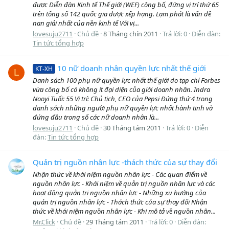
được Diễn đàn Kinh tế Thế giới (WEF) công bố, đứng vị trí thứ 65
trên tổng số 142 quốc gia được xếp hạng. Lạm phát là vấn đề
nan giải nhất của nền kinh tế Với vị...
lovesuju2711
Chủ đề
8 Tháng chín 2011
Trả lời: 0
Diễn đàn:
Tin tức tổng hợp
10 nữ doanh nhân quyền lực nhất thế giới
KT-XH
L
Danh sách 100 phụ nữ quyền lực nhất thế giới do tạp chí Forbes
vừa công bố có không ít đại diện của giới doanh nhân. Indra
Nooyi Tuổi: 55 Vị trí: Chủ tịch, CEO của Pepsi Đứng thứ 4 trong
danh sách những người phụ nữ quyền lực nhất hành tinh và
đứng đầu trong số các nữ doanh nhân là...
lovesuju2711
Chủ đề
30 Tháng tám 2011
Trả lời: 0
Diễn
đàn:
Tin tức tổng hợp
Quản trị nguồn nhân lực -thách thức của sự thay đổi
Nhận thức về khái niệm nguồn nhân lực - Các quan điểm về
nguồn nhân lực - Khái niệm về quản trị nguồn nhân lực và các
hoạt động quản trị nguồn nhân lực - Những xu hướng của
quản trị nguồn nhân lực - Thách thức của sự thay đổi Nhận
thức về khái niệm nguồn nhân lực - Khi mô tả về nguồn nhân...
Mr.Click
Chủ đề
29 Tháng tám 2011
Trả lời: 0
Diễn đàn: