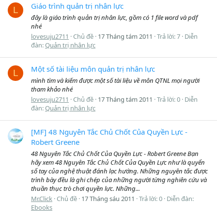
Giáo trình quản trị nhân lực
L
đây là giáo trình quản trị nhân lực, gồm có 1 file word và pdf
nhé
lovesuju2711
Chủ đề
17 Tháng tám 2011
Trả lời: 7
Diễn
đàn:
Quản trị nhân lực
Một số tài liệu môn quản trị nhân lực
L
mình tìm và kiếm được một số tài liệu về môn QTNL mọi người
tham khảo nhé
lovesuju2711
Chủ đề
17 Tháng tám 2011
Trả lời: 0
Diễn
đàn:
Quản trị nhân lực
[MF] 48 Nguyên Tắc Chủ Chốt Của Quyền Lực -
Robert Greene
48 Nguyên Tắc Chủ Chốt Của Quyền Lực - Robert Greene Bạn
hãy xem 48 Nguyên Tắc Chủ Chốt Của Quyền Lực như là quyển
sổ tay của nghệ thuật đánh lạc hướng. Những nguyên tắc được
trình bày đều là ghi chép của những người từng nghiên cứu và
thuần thục trò chơi quyền lực. Những...
Mr.Click
Chủ đề
17 Tháng sáu 2011
Trả lời: 0
Diễn đàn:
Ebooks