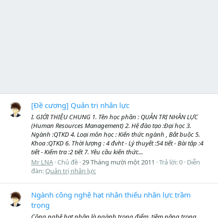
[Đề cương] Quản trị nhân lực
I. GIỚI THIỆU CHUNG 1. Tên học phần : QUẢN TRỊ NHÂN LỰC
(Human Resources Management) 2. Hệ đào tạo :Đại học 3.
Ngành :QTKD 4. Loại môn học : Kiến thức ngành , Bắt buộc 5.
Khoa :QTKD 6. Thời lượng : 4 đvht - Lý thuyết :54 tiết - Bài tập :4
tiết - Kiểm tra :2 tiết 7. Yêu cầu kiến thức...
Mr LNA
Chủ đề
29 Tháng mười một 2011
Trả lời: 0
Diễn
đàn:
Quản trị nhân lực
Ngành công nghệ hạt nhân thiếu nhân lực trầm
trọng
Công nghệ hạt nhân là ngành trọng điểm, tiềm năng trong