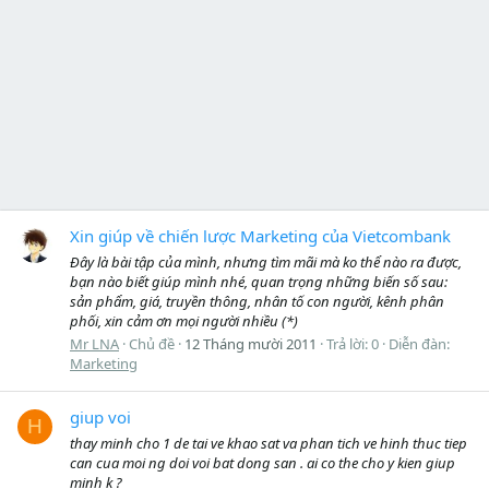
Xin giúp về chiến lược Marketing của Vietcombank
Đây là bài tập của mình, nhưng tìm mãi mà ko thể nào ra được,
bạn nào biết giúp mình nhé, quan trọng những biến số sau:
sản phẩm, giá, truyền thông, nhân tố con người, kênh phân
phối, xin cảm ơn mọi người nhiều (*)
Mr LNA
Chủ đề
12 Tháng mười 2011
Trả lời: 0
Diễn đàn:
Marketing
giup voi
H
thay minh cho 1 de tai ve khao sat va phan tich ve hinh thuc tiep
can cua moi ng doi voi bat dong san . ai co the cho y kien giup
minh k ?