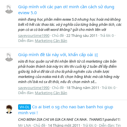
Giúp mình với các pạn ơi! minh cần cách sử dụng
eview 5.0
mình đang học phần mềm eview 5.0 nhưng học hoài mà không
biết rõ hết các thao tác. và ý nghĩa của từng bảng phân tích, các
pạn có ai có bài viết word không? gửi cho mình liền với
saveyourtime1990
Chủ đề
22 Tháng sáu 2011
Trả lời: 0
Diễn đàn:
Marketing Căn Bản
Giúp mình đề tài này với, khẩn cấp oài :((
vừa đi học quân sự về thì nhận lệnh từ cô marketing căn bản
phải hoàn thành bài này trc khi thi cuối kỳ 2 tuần để lấy điểm
giữa kỳ, bởi vì đề tài cô cho là phải nghiên cứu chiến lược
marketing của nokia mà k đc chọn hãng khác mà cái hãng này
mình chỉ bik nó sx đt thôi, nếu đc chọn mình sẽ...
saveyourtime1990
Chủ đề
18 Tháng năm 2011
Trả lời: 0
Diễn đàn:
Marketing Căn Bản
Co ai biet o sg cho nao ban banh hoi giup
VH-DL
minh voi !
CHO MINH DIA CHI VA GIA CA NHE CA NHA . THANKS1:panda11:
Mr LNA
Chủ đề
14 Tháng một 2011
Trả lời: 0
Diễn đàn:
Tin