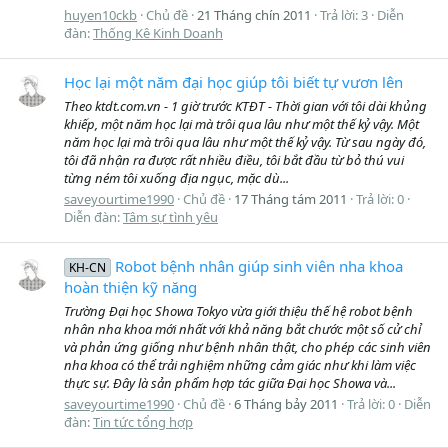
huyen10ckb
Chủ đề
21 Tháng chín 2011
Trả lời: 3
Diễn
đàn:
Thống Kê Kinh Doanh
Học lại một năm đại học giúp tôi biết tự vươn lên
Theo ktdt.com.vn - 1 giờ trước KTĐT - Thời gian với tôi dài khủng
khiếp, một năm học lại mà trôi qua lâu như một thế kỷ vậy. Một
năm học lại mà trôi qua lâu như một thế kỷ vậy. Từ sau ngày đó,
tôi đã nhận ra được rất nhiều điều, tôi bắt đầu từ bỏ thú vui
từng ném tôi xuống địa ngục, mặc dù...
saveyourtime1990
Chủ đề
17 Tháng tám 2011
Trả lời: 0
Diễn đàn:
Tâm sự tình yêu
Robot bệnh nhân giúp sinh viên nha khoa
KH-CN
hoàn thiện kỹ năng
Trường Đại học Showa Tokyo vừa giới thiệu thế hệ robot bệnh
nhân nha khoa mới nhất với khả năng bắt chước một số cử chỉ
và phản ứng giống như bệnh nhân thật, cho phép các sinh viên
nha khoa có thể trải nghiệm những cảm giác như khi làm việc
thực sự. Đây là sản phẩm hợp tác giữa Đại học Showa và...
saveyourtime1990
Chủ đề
6 Tháng bảy 2011
Trả lời: 0
Diễn
đàn:
Tin tức tổng hợp