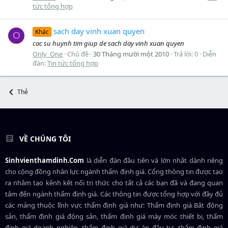
tức tổng hợp
sach day vinh xuan quyen
Khác
O
cac su huynh tim giup de sach day vinh xuan quyen
Only_One
Chủ đề
30 Tháng mười một 2010
Trả lời: 0
Diễn
đàn:
Tin tức tổng hợp
Thẻ
VỀ CHÚNG TÔI
Sinhvienthamdinh.Com
là diễn đàn đầu tiên và lớn nhất dành riêng
cho cộng đồng nhân lực ngành
thẩm định giá
. Cổng thông tin được tạo
ra nhằm tạo kênh kết nối tri thức cho tất cả các bạn đã và đang quan
tâm đến ngành thẩm định giá. Các thông tin được tổng hợp với đầy đủ
các mảng thuộc lĩnh vực thẩm định giá như: Thẩm định giá Bất động
sản, thẩm định giá động sản, thẩm định giá máy móc thiết bị, thẩm
định giá doanh nghiệp, thẩm định giá dự án đầu tư, thẩm định giá