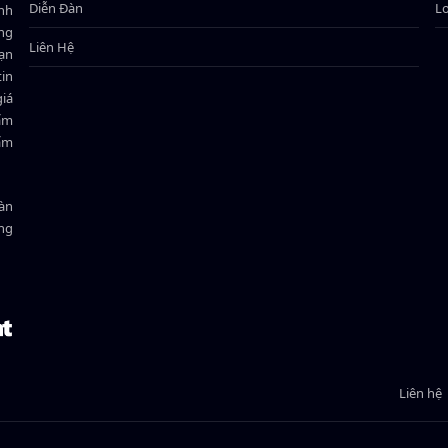
Diễn Đàn
L
ành
ông
Liên Hệ
bạn
in
giá
hẩm
hẩm
oàn
ồng
Liên hệ