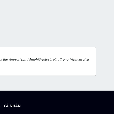
t the Vinpearl Land Amphitheatre in Nha Trang, Vietnam after
CÁ NHÂN