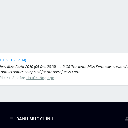
10_ENLISH-VN)
eos Miss Earth 2010 (05 Dec 2010) | 1.3 GB The tenth Miss Earth was crowned a
nd territories competed for the title of Miss Earth...
ời: 0
Diễn đàn:
Tin tức tổng hợp
DANH MỤC CHÍNH