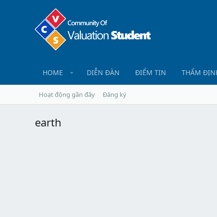
HOME
DIỄN ĐÀN
ĐIỂM TIN
THẨM ĐỊN
Hoạt động gần đây
Đăng ký
earth