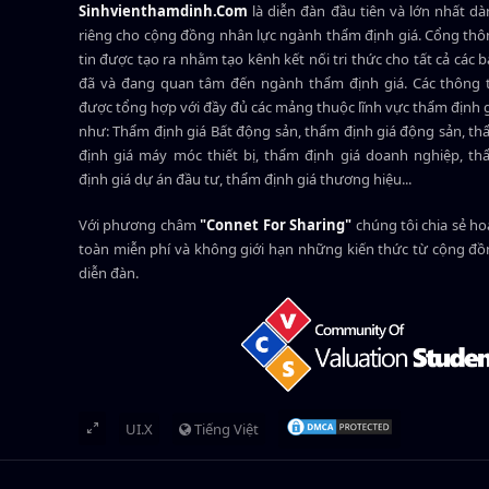
Sinhvienthamdinh.Com
là diễn đàn đầu tiên và lớn nhất d
riêng cho cộng đồng nhân lực ngành
thẩm định giá
. Cổng th
tin được tạo ra nhằm tạo kênh kết nối tri thức cho tất cả các 
đã và đang quan tâm đến ngành thẩm định giá. Các thông t
được tổng hợp với đầy đủ các mảng thuộc lĩnh vực thẩm định 
như: Thẩm định giá Bất động sản, thẩm định giá động sản, t
định giá máy móc thiết bị, thẩm định giá doanh nghiệp, t
định giá dự án đầu tư, thẩm định giá thương hiệu...
Với phương châm
"Connet For Sharing"
chúng tôi chia sẻ h
toàn miễn phí và không giới hạn những kiến thức từ cộng đ
diễn đàn.
UI.X
Tiếng Việt