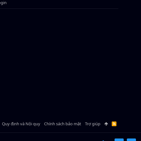
ogin
Quy định và Nội quy
Chính sách bảo mật
Trợ giúp
R
S
S