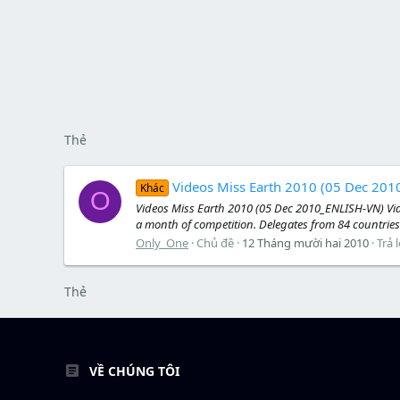
Thẻ
Videos Miss Earth 2010 (05 Dec 20
Khác
O
Videos Miss Earth 2010 (05 Dec 2010_ENLISH-VN) Vid
a month of competition. Delegates from 84 countries a
Only_One
Chủ đề
12 Tháng mười hai 2010
Trả l
Thẻ
VỀ CHÚNG TÔI