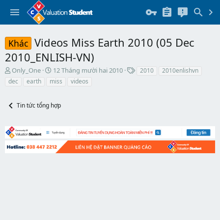
Videos Miss Earth 2010 (05 Dec
Khác
2010_ENLISH-VN)
T
N
T
Only_One
12 Tháng mười hai 2010
2010
2010enlishvn
h
g
h
dec
earth
miss
videos
r
à
ẻ
e
y
a
b
Tin tức tổng hợp
d
ắ
s
t
t
đ
a
ầ
r
u
t
e
r