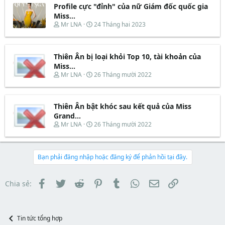
t
Profile cực "đỉnh" của nữ Giám đốc quốc gia
a
b
e
d
ắ
Miss...
r
s
t
T
N
Mr LNA
24 Tháng hai 2023
t
đ
h
g
a
ầ
r
à
r
u
e
y
t
Thiên Ân bị loại khỏi Top 10, tài khoản của
a
b
e
d
ắ
Miss...
r
s
t
T
N
Mr LNA
26 Tháng mười 2022
t
đ
h
g
a
ầ
r
à
r
u
e
y
t
Thiên Ân bật khóc sau kết quả của Miss
a
b
e
d
ắ
Grand...
r
s
t
T
N
Mr LNA
26 Tháng mười 2022
t
đ
h
g
a
ầ
r
à
r
u
e
y
t
a
b
Bạn phải đăng nhập hoặc đăng ký để phản hồi tại đây.
e
d
ắ
r
s
t
t
đ
Facebook
Twitter
Reddit
Pinterest
Tumblr
WhatsApp
Email
Link
Chia sẻ:
a
ầ
r
u
t
e
Tin tức tổng hợp
r