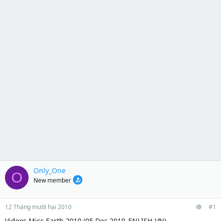
Only_One
O
New member
12 Tháng mười hai 2010
#1
Videos Miss Earth 2010 (05 Dec 2010_ENLISH-VN)