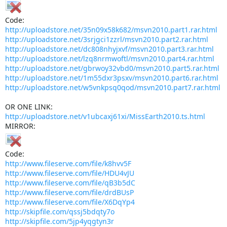
Code:
http://uploadstore.net/35n09x58k682/msvn2010.part1.rar.html
http://uploadstore.net/3srjgci1zzrl/msvn2010.part2.rar.html
http://uploadstore.net/dc808nhyjxvf/msvn2010.part3.rar.html
http://uploadstore.net/lzq8nrmwoftl/msvn2010.part4.rar.html
http://uploadstore.net/gbrwoy32vbd0/msvn2010.part5.rar.html
http://uploadstore.net/1m55dxr3psxv/msvn2010.part6.rar.html
http://uploadstore.net/w5vnkpsq0qod/msvn2010.part7.rar.html
OR ONE LINK:
http://uploadstore.net/v1ubcaxj61xi/MissEarth2010.ts.html
MIRROR:
Code:
http://www.fileserve.com/file/k8hvv5F
http://www.fileserve.com/file/HDU4vJU
http://www.fileserve.com/file/qB3b5dC
http://www.fileserve.com/file/drdBUsP
http://www.fileserve.com/file/X6DqYp4
http://skipfile.com/qssj5bdqty7o
http://skipfile.com/5jp4yqgtyn3r