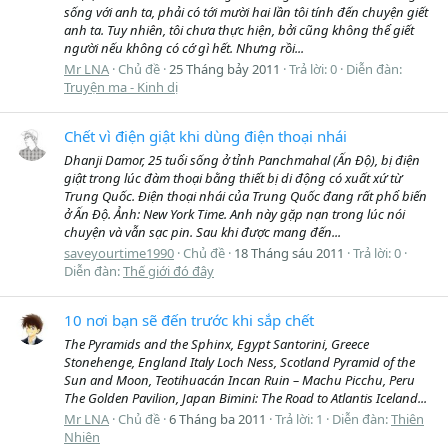
sống với anh ta, phải có tới mười hai lần tôi tính đến chuyện giết
anh ta. Tuy nhiên, tôi chưa thực hiện, bởi cũng không thể giết
người nếu không có cớ gì hết. Nhưng rồi...
Mr LNA
Chủ đề
25 Tháng bảy 2011
Trả lời: 0
Diễn đàn:
Truyện ma - Kinh dị
Chết vì điện giật khi dùng điện thoại nhái
Dhanji Damor, 25 tuổi sống ở tỉnh Panchmahal (Ấn Độ), bị điện
giật trong lúc đàm thoại bằng thiết bị di động có xuất xứ từ
Trung Quốc. Điện thoại nhái của Trung Quốc đang rất phổ biến
ở Ấn Độ. Ảnh: New York Time. Anh này gặp nạn trong lúc nói
chuyện và vẫn sạc pin. Sau khi được mang đến...
saveyourtime1990
Chủ đề
18 Tháng sáu 2011
Trả lời: 0
Diễn đàn:
Thế giới đó đây
10 nơi bạn sẽ đến trước khi sắp chết
The Pyramids and the Sphinx, Egypt Santorini, Greece
Stonehenge, England Italy Loch Ness, Scotland Pyramid of the
Sun and Moon, Teotihuacán Incan Ruin – Machu Picchu, Peru
The Golden Pavilion, Japan Bimini: The Road to Atlantis Iceland...
Mr LNA
Chủ đề
6 Tháng ba 2011
Trả lời: 1
Diễn đàn:
Thiên
Nhiên