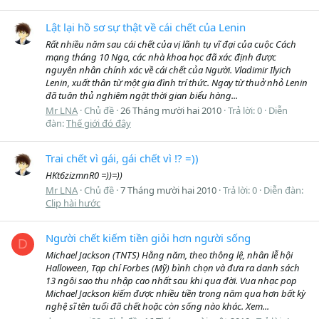
Lật lại hồ sơ sự thật về cái chết của Lenin
Rất nhiều năm sau cái chết của vị lãnh tụ vĩ đại của cuộc Cách
mạng tháng 10 Nga, các nhà khoa học đã xác định được
nguyên nhân chính xác về cái chết của Người. Vladimir Ilyich
Lenin, xuất thân từ một gia đình trí thức. Ngay từ thuở nhỏ Lenin
đã tuân thủ nghiêm ngặt thời gian biểu hàng...
Mr LNA
Chủ đề
26 Tháng mười hai 2010
Trả lời: 0
Diễn
đàn:
Thế giới đó đây
Trai chết vì gái, gái chết vì !? =))
HKt6zizmnR0 =))=))
Mr LNA
Chủ đề
7 Tháng mười hai 2010
Trả lời: 0
Diễn đàn:
Clip hài hước
Người chết kiếm tiền giỏi hơn người sống
D
Michael Jackson (TNTS) Hằng năm, theo thông lệ, nhân lễ hội
Halloween, Tạp chí Forbes (Mỹ) bình chọn và đưa ra danh sách
13 ngôi sao thu nhập cao nhất sau khi qua đời. Vua nhạc pop
Michael Jackson kiếm được nhiều tiền trong năm qua hơn bất kỳ
nghệ sĩ tên tuổi đã chết hoặc còn sống nào khác. Xem...