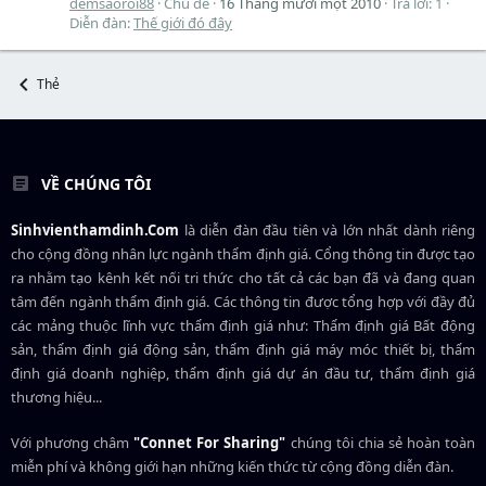
demsaoroi88
Chủ đề
16 Tháng mười một 2010
Trả lời: 1
Diễn đàn:
Thế giới đó đây
Thẻ
VỀ CHÚNG TÔI
Sinhvienthamdinh.Com
là diễn đàn đầu tiên và lớn nhất dành riêng
cho cộng đồng nhân lực ngành
thẩm định giá
. Cổng thông tin được tạo
ra nhằm tạo kênh kết nối tri thức cho tất cả các bạn đã và đang quan
tâm đến ngành thẩm định giá. Các thông tin được tổng hợp với đầy đủ
các mảng thuộc lĩnh vực thẩm định giá như: Thẩm định giá Bất động
sản, thẩm định giá động sản, thẩm định giá máy móc thiết bị, thẩm
định giá doanh nghiệp, thẩm định giá dự án đầu tư, thẩm định giá
thương hiệu...
Với phương châm
"Connet For Sharing"
chúng tôi chia sẻ hoàn toàn
miễn phí và không giới hạn những kiến thức từ cộng đồng diễn đàn.