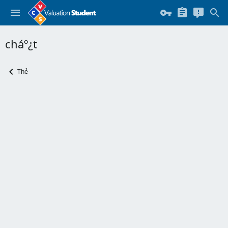
cháº¿t
Thẻ