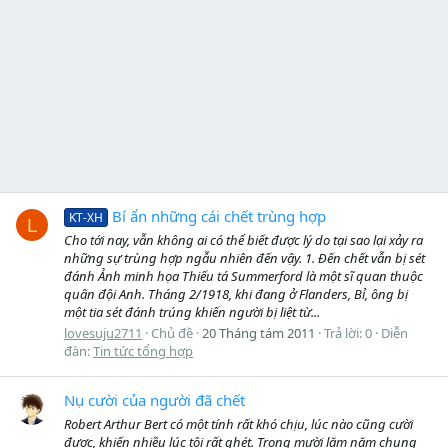
Bí ẩn những cái chết trùng hợp
KT-XH
L
Cho tới nay, vẫn không ai có thể biết được lý do tại sao lại xảy ra
những sự trùng hợp ngẫu nhiên đến vậy. 1. Đến chết vẫn bị sét
đánh Ảnh minh họa Thiếu tá Summerford là một sĩ quan thuộc
quân đội Anh. Tháng 2/1918, khi đang ở Flanders, Bỉ, ông bị
một tia sét đánh trúng khiến người bị liệt từ...
lovesuju2711
Chủ đề
20 Tháng tám 2011
Trả lời: 0
Diễn
đàn:
Tin tức tổng hợp
Nụ cười của người đã chết
Robert Arthur Bert có một tính rất khó chịu, lúc nào cũng cười
được, khiến nhiều lúc tôi rất ghét. Trong mười lăm năm chung