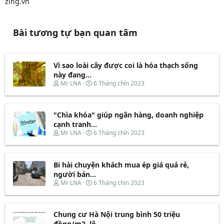
zing.vn
Bài tương tự bạn quan tâm
Vì sao loài cây được coi là hóa thạch sống
này đang...
T
N
Mr LNA
6 Tháng chín 2023
h
g
r
à
e
y
"Chìa khóa" giúp ngân hàng, doanh nghiệp
a
b
d
ắ
cạnh tranh...
s
t
T
N
Mr LNA
6 Tháng chín 2023
t
đ
h
g
a
ầ
r
à
r
u
e
y
t
Bi hài chuyện khách mua ép giá quá rẻ,
a
b
e
d
ắ
người bán...
r
s
t
T
N
Mr LNA
6 Tháng chín 2023
t
đ
h
g
a
ầ
r
à
r
u
e
y
t
Chung cư Hà Nội trung bình 50 triệu
a
b
e
d
ắ
đồng/m2, lộ...