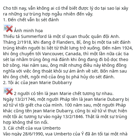
Cho tới nay, vẫn không ai có thể biết được lý do tại sao lại xảy
ra những sự trùng hợp ngẫu nhiên đến vậy.
1. Đến chết vẫn bị sét đánh
Ảnh minh họa
Thiếu tá Summerford là một sĩ quan thuộc quân đội Anh.
Tháng 2/1918, khi đang ở Flanders, Bỉ, ông bị một tia sét đánh
trúng khiến người bị liệt từ thắt lưng trở xuống. Đến năm 1924,
khi ông chuyển tới Vancouver, Canada, thì một lần nữa các tia
sét lại nhằm trúng ông mà đánh khi ông đang đi bộ dọc theo
bờ sông. Hai năm sau, ông mất nhưng điều này không đồng
nghĩa với việc ông thoát khỏi sự ám ảnh về sét. Bốn năm sau
khi ông chết, ngôi mộ của ông bị phá hủy do sét đánh.
2. Tội ác của Jean Marie Dubbarry
2 người có tên là Jean Marie chết tương tự nhau.
Ngày 13/2/1746, một người Pháp tên là Jean Marie Dubarry bị
xử tử vì tội giết cha của mình. 100 năm sau, một người Pháp
khác cũng tên Jean Marie Dubarry, cũng bị xử tử vì thực hiện
một tội ác tương tự vào ngày 13/2/1846. Thật là một sự trùng
hợp không thể tin nổi.
3. Cái chết của vua Umberto
Vào ngày 28/6/1990, vua Umberto của Ý đã ăn tối tại một nhà