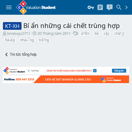
Bí ẩn những cái chết trùng hợp
KT-XH
T
N
T
lovesuju2711
20 Tháng tám 2011
áº©n
bã­
cã¡i
cháº¿t
h
g
h
há»£p
nhá»¯ng
trã¹ng
r
à
ẻ
e
y
a
b
Tin tức tổng hợp
d
ắ
s
t
t
đ
a
ầ
r
u
t
e
r