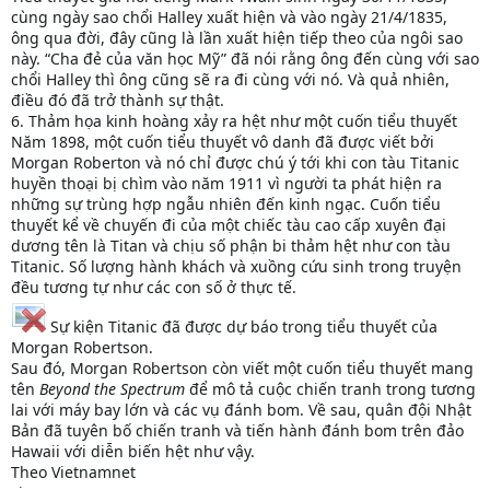
cùng ngày sao chổi Halley xuất hiện và vào ngày 21/4/1835,
ông qua đời, đây cũng là lần xuất hiện tiếp theo của ngôi sao
này. “Cha đẻ của văn học Mỹ” đã nói rằng ông đến cùng với sao
chổi Halley thì ông cũng sẽ ra đi cùng với nó. Và quả nhiên,
điều đó đã trở thành sự thật.
6. Thảm họa kinh hoàng xảy ra hệt như một cuốn tiểu thuyết
Năm 1898, một cuốn tiểu thuyết vô danh đã được viết bởi
Morgan Roberton và nó chỉ được chú ý tới khi con tàu Titanic
huyền thoại bị chìm vào năm 1911 vì người ta phát hiện ra
những sự trùng hợp ngẫu nhiên đến kinh ngạc. Cuốn tiểu
thuyết kể về chuyến đi của một chiếc tàu cao cấp xuyên đại
dương tên là Titan và chịu số phận bi thảm hệt như con tàu
Titanic. Số lượng hành khách và xuồng cứu sinh trong truyện
đều tương tự như các con số ở thực tế.
Sự kiện Titanic đã được dự báo trong tiểu thuyết của
Morgan Robertson.
Sau đó, Morgan Robertson còn viết một cuốn tiểu thuyết mang
tên
Beyond the Spectrum
để mô tả cuộc chiến tranh trong tương
lai với máy bay lớn và các vụ đánh bom. Về sau, quân đội Nhật
Bản đã tuyên bố chiến tranh và tiến hành đánh bom trên đảo
Hawaii với diễn biến hệt như vậy.
Theo Vietnamnet