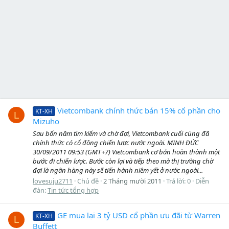
Vietcombank chính thức bán 15% cổ phần cho
KT-XH
L
Mizuho
Sau bốn năm tìm kiếm và chờ đợi, Vietcombank cuối cùng đã
chính thức có cổ đông chiến lược nước ngoài. MINH ĐỨC
30/09/2011 09:53 (GMT+7) Vietcombank cơ bản hoàn thành một
bước đi chiến lược. Bước còn lại và tiếp theo mà thị trường chờ
đợi là ngân hàng này sẽ tiến hành niêm yết ở nước ngoài...
lovesuju2711
Chủ đề
2 Tháng mười 2011
Trả lời: 0
Diễn
đàn:
Tin tức tổng hợp
GE mua lại 3 tỷ USD cổ phần ưu đãi từ Warren
KT-XH
L
Buffett