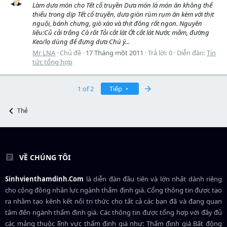
Làm dưa món cho Tết cổ truyền Dưa món là món ăn không thể
thiếu trong dịp Tết cổ truyền, dưa giòn rùm rụm ăn kèm với thịt
nguội, bánh chưng, giò xào và thịt đông rất ngon. Nguyên
liệu:Củ cải trắng Cà rốt Tỏi cắt lát Ớt cắt lát Nước mắm, đường
Keo/lọ dùng để đựng dưa Chú ý...
Mr LNA
Chủ đề
17 Tháng một 2011
Trả lời: 0
Diễn đàn:
Tin
tức tổng hợp
Last
1 of 2
Tiếp
Thẻ
VỀ CHÚNG TÔI
Sinhvienthamdinh.Com
là diễn đàn đầu tiên và lớn nhất dành riêng
cho cộng đồng nhân lực ngành
thẩm định giá
. Cổng thông tin được tạo
ra nhằm tạo kênh kết nối tri thức cho tất cả các bạn đã và đang quan
tâm đến ngành thẩm định giá. Các thông tin được tổng hợp với đầy đủ
các mảng thuộc lĩnh vực thẩm định giá như: Thẩm định giá Bất động