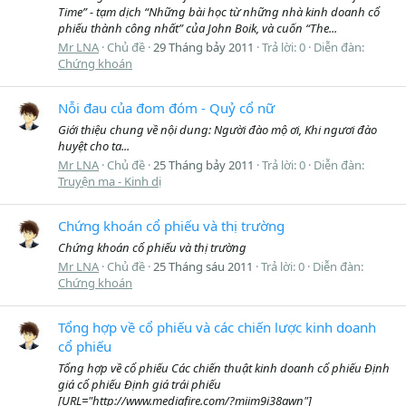
Time” - tạm dịch “Những bài học từ những nhà kinh doanh cổ
phiếu thành công nhất” của John Boik, và cuốn “The...
Mr LNA
Chủ đề
29 Tháng bảy 2011
Trả lời: 0
Diễn đàn:
Chứng khoán
Nỗi đau của đom đóm - Quỷ cổ nữ
Giới thiệu chung về nội dung: Người đào mộ ơi, Khi ngươi đào
huyệt cho ta...
Mr LNA
Chủ đề
25 Tháng bảy 2011
Trả lời: 0
Diễn đàn:
Truyện ma - Kinh dị
Chứng khoán cổ phiếu và thị trường
Chứng khoán cổ phiếu và thị trường
Mr LNA
Chủ đề
25 Tháng sáu 2011
Trả lời: 0
Diễn đàn:
Chứng khoán
Tổng hợp về cổ phiếu và các chiến lược kinh doanh
cổ phiếu
Tổng hợp về cổ phiếu Các chiến thuật kinh doanh cổ phiếu Định
giá cổ phiếu Định giá trái phiếu
[URL="http://www.mediafire.com/?miim9i38awn"]