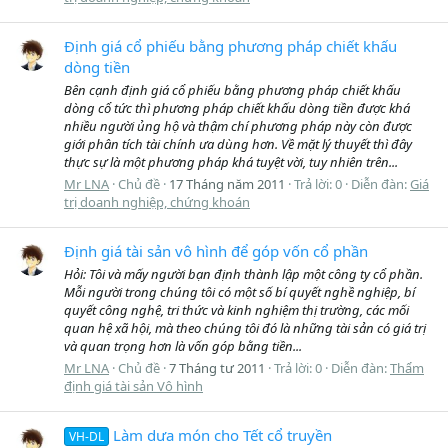
Định giá cổ phiếu bằng phương pháp chiết khấu
dòng tiền
Bên cạnh định giá cổ phiếu bằng phương pháp chiết khấu
dòng cổ tức thì phương pháp chiết khấu dòng tiền được khá
nhiều người ủng hộ và thậm chí phương pháp này còn được
giới phân tích tài chính ưa dùng hơn. Về mặt lý thuyết thì đây
thực sự là một phương pháp khá tuyệt vời, tuy nhiên trên...
Mr LNA
Chủ đề
17 Tháng năm 2011
Trả lời: 0
Diễn đàn:
Giá
trị doanh nghiệp, chứng khoán
Định giá tài sản vô hình để góp vốn cổ phần
Hỏi: Tôi và mấy người bạn định thành lập một công ty cổ phần.
Mỗi người trong chúng tôi có một số bí quyết nghề nghiệp, bí
quyết công nghệ, tri thức và kinh nghiệm thị trường, các mối
quan hệ xã hội, mà theo chúng tôi đó là những tài sản có giá trị
và quan trọng hơn là vốn góp bằng tiền...
Mr LNA
Chủ đề
7 Tháng tư 2011
Trả lời: 0
Diễn đàn:
Thẩm
định giá tài sản Vô hình
Làm dưa món cho Tết cổ truyền
VH-DL