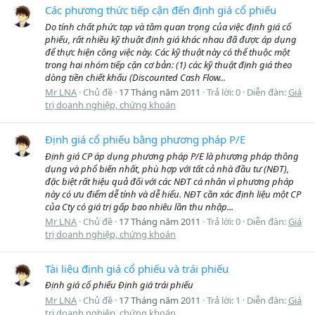
Các phương thức tiếp cận đến định giá cổ phiếu
Do tính chất phức tạp và tầm quan trọng của việc định giá cổ
phiếu, rất nhiều kỹ thuật định giá khác nhau đã được áp dụng
để thực hiện công việc này. Các kỹ thuật này có thể thuộc một
trong hai nhóm tiếp cận cơ bản: (1) các kỹ thuật định giá theo
dòng tiền chiết khấu (Discounted Cash Flow...
Mr LNA
Chủ đề
17 Tháng năm 2011
Trả lời: 0
Diễn đàn:
Giá
trị doanh nghiệp, chứng khoán
Định giá cổ phiếu bằng phương pháp P/E
Định giá CP áp dụng phương pháp P/E là phương pháp thông
dụng và phổ biến nhất, phù hợp với tất cả nhà đầu tư (NĐT),
đặc biệt rất hiệu quả đối với các NĐT cá nhân vì phương pháp
này có ưu điểm dễ tính và dễ hiểu. NĐT cần xác định liệu một CP
của Cty có giá trị gấp bao nhiêu lần thu nhập...
Mr LNA
Chủ đề
17 Tháng năm 2011
Trả lời: 0
Diễn đàn:
Giá
trị doanh nghiệp, chứng khoán
Tài liệu định giá cổ phiếu và trái phiếu
Định giá cổ phiếu Định giá trái phiếu
Mr LNA
Chủ đề
17 Tháng năm 2011
Trả lời: 1
Diễn đàn:
Giá
trị doanh nghiệp, chứng khoán