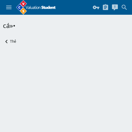
cá»•
Thẻ