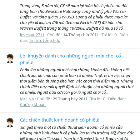
Trong vòng 5 năm tới, GE sẽ mua lại toàn bộ cổ phiếu ưu đãi
từng bán cho Berkshire Hathaway cũng như tỷ phú Warren
Buffet, với tổng giá trị 3 tỷ USD. Lượng cổ phiếu được mua lại
chủ yếu là loại ưu đãi mà General Electric (GE) đã bán cho
Warren Buffett trong tháng 10/2008. Buffett đã mua số cổ...
lovesuju2711
Chủ đề
14 Tháng chín 2011
Trả lời: 0
Diễn
đàn:
Tin tức tổng hợp
Lời khuyên dành cho những người mới chơi cổ
phiếu!
Phần lớn những người mới chơi chứng khoán đều không biết
chính xác khi nào cần phải bán cổ phiếu. Thực tế thì việc chọn
thời điểm bán thường khó hơn việc chọn thời điểm mua. Nhưng
chính điều này mới quyết định lợi nhuận cho những người chơi
cổ phiếu. Người đầu cơ (còn gọi là người chơi cổ...
Mr LNA
Chủ đề
29 Tháng bảy 2011
Trả lời: 0
Diễn đàn:
Chứng khoán
Các chiến thuật kinh doanh cổ phiếu!
Xin giới thiệu một số chiến thuật kinh doanh cổ phiếu của
những nhà kinh doanh cổ phiếu lớn tại thị trường Mỹ, được đúc
kết trong cuốn “Lessons from the Greatest Stock Traders of All