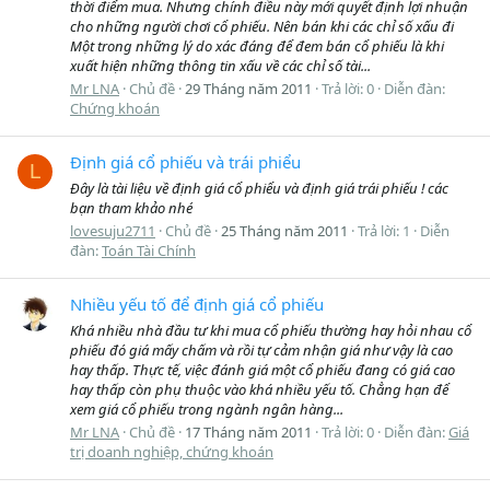
thời điểm mua. Nhưng chính điều này mới quyết định lợi nhuận
cho những người chơi cổ phiếu. Nên bán khi các chỉ số xấu đi
Một trong những lý do xác đáng để đem bán cổ phiếu là khi
xuất hiện những thông tin xấu về các chỉ số tài...
Mr LNA
Chủ đề
29 Tháng năm 2011
Trả lời: 0
Diễn đàn:
Chứng khoán
Định giá cổ phiếu và trái phiểu
L
Đây là tài liệu về định giá cổ phiểu và định giá trái phiếu ! các
bạn tham khảo nhé
lovesuju2711
Chủ đề
25 Tháng năm 2011
Trả lời: 1
Diễn
đàn:
Toán Tài Chính
Nhiều yếu tố để định giá cổ phiếu
Khá nhiều nhà đầu tư khi mua cổ phiếu thường hay hỏi nhau cổ
phiếu đó giá mấy chấm và rồi tự cảm nhận giá như vậy là cao
hay thấp. Thực tế, việc đánh giá một cổ phiếu đang có giá cao
hay thấp còn phụ thuộc vào khá nhiều yếu tố. Chẳng hạn để
xem giá cổ phiếu trong ngành ngân hàng...
Mr LNA
Chủ đề
17 Tháng năm 2011
Trả lời: 0
Diễn đàn:
Giá
trị doanh nghiệp, chứng khoán