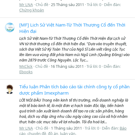
Mr LNA
Chủ đề
25 Tháng sáu 2011
Trả lời: 0
Diễn đàn:
Chứng khoán
[MF] Lịch Sử Việt Nam-Từ Thời Thượng Cổ đến Thời
Hiện đại
Lịch Sử Việt Nam-Từ Thời Thượng Cổ đến Thời Hiện đại Lịch sử
VN từ thời thượng cổ đến thời hiện đại. "Dựa vào truyền thuyết,
sách Đại Việt Sử Ký Toàn Thư của Ngô Sĩ Liên viết rằng Lộc Tục
lên làm vua vùng đất phía Nam núi Ngũ Linh (Quảng Đông) vào
năm 2879 trước Công Nguyên. Lộc Tục...
Mr.Click
Chủ đề
16 Tháng sáu 2011
Trả lời: 0
Diễn đàn:
Ebooks
Tiểu luận Phân tích báo cáo tài chính công ty cổ phần
dược phẩm Imexpharm
LỜI NÓI ĐẦU Trong nền kinh tế thị trường, mỗi doanh nghiệp là
một tế bào kinh tế, là một đơn vị hạch toán độc lập, tiến hành
quá trình sản xuất kinh doanh để tạo ra các sản phẩm, hàng
hoá, dịch vụ đáp ứng nhu cầu ngày càng cao của xã hội nhằm
thực hiện các mục tiêu về lợi nhuận. Tối đa hoá lợi...
Mr LNA
Chủ đề
1 Tháng sáu 2011
Trả lời: 0
Diễn đàn:
Báo
cáo, chuyên đề, đồ án, luận văn.