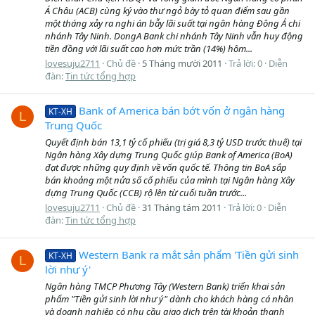
Á Châu (ACB) cùng ký vào thư ngỏ bày tỏ quan điểm sau gần
một tháng xảy ra nghi án bẫy lãi suất tại ngân hàng Đông Á chi
nhánh Tây Ninh. DongA Bank chi nhánh Tây Ninh vẫn huy động
tiền đồng với lãi suất cao hơn mức trần (14%) hôm...
lovesuju2711
Chủ đề
5 Tháng mười 2011
Trả lời: 0
Diễn
đàn:
Tin tức tổng hợp
Bank of America bán bớt vốn ở ngân hàng
KT-XH
L
Trung Quốc
Quyết định bán 13,1 tỷ cổ phiếu (trị giá 8,3 tỷ USD trước thuế) tại
Ngân hàng Xây dựng Trung Quốc giúp Bank of America (BoA)
đạt được những quy định về vốn quốc tế. Thông tin BoA sắp
bán khoảng một nửa số cổ phiếu của mình tại Ngân hàng Xây
dựng Trung Quốc (CCB) rộ lên từ cuối tuần trước...
lovesuju2711
Chủ đề
31 Tháng tám 2011
Trả lời: 0
Diễn
đàn:
Tin tức tổng hợp
Western Bank ra mắt sản phẩm 'Tiền gửi sinh
KT-XH
L
lời như ý'
Ngân hàng TMCP Phương Tây (Western Bank) triển khai sản
phẩm "Tiền gửi sinh lời như ý" dành cho khách hàng cá nhân
và doanh nghiệp có nhu cầu giao dịch trên tài khoản thanh