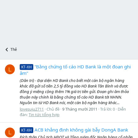
Thẻ
“Bằng chứng tố cáo HD Bank là một đoạn ghi
KT-XH
L
âm”
(Dân trí) - Đại diện HD Bank cho biết một cán bộ ngân hàng
khác đã gửi số tiền 2,5 tỷ đồng vào HD Bank Tân Bình và được
đồng ý miệng cộng thêm 1% giá trị tiền gửi. Đoạn ghi âm thỏa
thuận này chính là bằng chứng tố cáo HD Bank tới NHNN.
Nguồn tin từ HD Bank nói, một cán bộ ngân hàng khác...
lovesuju2711
Chủ đề
9 Tháng mười 2011
Trả lời: 0
Diễn
đàn:
Tin tức tổng hợp
ACB khẳng định không gài bẫy DongA Bank
KT-XH
L
Đích thân Chủ tịch HĐQT và Tổng giám đốc Ngân hàng cổ phần