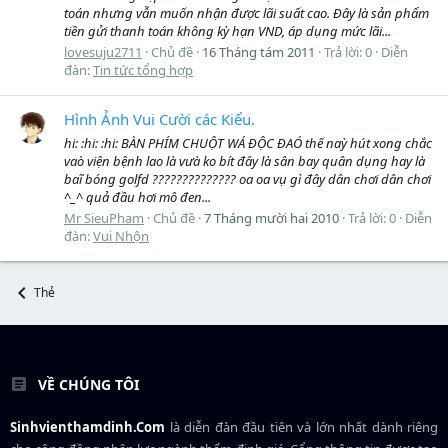
toán nhưng vẫn muốn nhận được lãi suất cao. Đây là sản phẩm
tiền gửi thanh toán không kỳ hạn VND, áp dụng mức lãi...
lovesuju2711
Chủ đề
16 Tháng tám 2011
Trả lời: 0
Diễn
đàn:
Tin tức tổng hợp
Hình Ảnh Vui Cười các Kiểu.
hi: :hi: :hi: BÀN PHÍM CHUỘT WÁ ĐỘC ĐAÓ thế naỳ hút xong chắc
vaò viện bệnh lao là vưà ko bít đây là sân bay quân dụng hay là
baĩ bóng golfd ?????????????? oa oa vụ gì đây dân chơi dân chơi
^_^ quả đầu hơi mô đen...
Mr SieuPham
Chủ đề
7 Tháng mười hai 2010
Trả lời: 0
Diễn
đàn:
Vui Nhộn
Thẻ
VỀ CHÚNG TÔI
Sinhvienthamdinh.Com
là diễn đàn đầu tiên và lớn nhất dành riêng