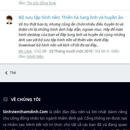
đàn:
Tin tức tổng hợp
Bộ sưu tập hình nền: Thiên hà lung linh và huyền ảo
Vũ trụ thật bao la, nhưng cũng ẩn chứa nhiều điều huyền bì và
thậm chí là những hình ảnh hấp dẫn, ngoạn mục. Hãy để màn
hình desktop của bạn vẻ đệp lung linh và huyền ảo cùng những
ánh sao với bộ sưu tập hình nền về thiên văn dưới đây.
Download bộ hình nền với kích cỡ tối đa tại đây...
Mr LNA
Chủ đề
29 Tháng mười một 2010
Trả lời: 0
Diễn
đàn:
Hình Nền
Thẻ
VỀ CHÚNG TÔI
Sinhvienthamdinh.Com
là diễn đàn đầu tiên và lớn nhất dành riêng
cho cộng đồng nhân lực ngành
thẩm định giá
. Cổng thông tin được tạo
ra nhằm tạo kênh kết nối tri thức cho tất cả các bạn đã và đang quan