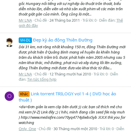
gốc Hungary nổi tiếng với sự nghiệp ảo thuật trốn thoát, biểu
diễn nhào lộn, diễn viên và nhà sản xuất phim về các màn trốn
thoát giật gân của mình. Ông cũng là một...
Mr LNA
Chủ đề
24 Tháng ba 2011
Trả lời: 0
Diễn đàn:
Thế
giới đó đây
Đẹp kỳ ảo động Thiên Đường
VH-DL
Dài 31 km, nơi rộng nhất khoảng 150 m, động Thiên Đường mới
được phát hiện ở Quảng Bình mang vẻ huyền ảo khiến hàng
trăm du khách trầm trồ. Được phát hiện năm 2005 nhưng sau 5
năm khai thác, mở đường, phạt núi và xây dựng lối lên xuống,
động Thiên Đường mới được đưa vào khai thác từ đầu...
Mr LNA
Chủ đề
12 Tháng mười hai 2010
Trả lời: 0
Diễn
đàn:
Tin tức tổng hợp
Link torrent TRILOGY vol 1-4 ( DVD học ảo
Khác
O
thuật )
<div>Đơn giản la xem clip bên dưới ;)) các bạn sẽ thích mê cho
mà xem [V-Z] Link đêy ;;) ( hihi, mình đang cần seed file này muh
) http://www.mediafire.com/?0yq4774jdwbx5yb :X:X:X thk you for
watching
Only_One
Chủ đề
30 Tháng mười một 2010
Trả lời: 0
Diễn