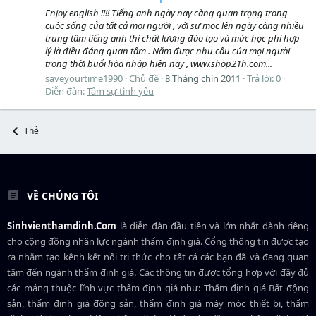
Enjoy english !!!! Tiếng anh ngày nay càng quan trọng trong
cuộc sống của tất cả mọi người , với sự mọc lên ngày càng nhiều
trung tâm tiếng anh thì chất lượng đào tạo và mức học phí hợp
lý là điều đáng quan tâm . Nắm được nhu cầu của mọi người
trong thời buổi hòa nhập hiện nay , www.shop21h.com...
saveyourtime1990
Chủ đề
8 Tháng chín 2011
Trả lời: 0
Diễn đàn:
Tâm sự tình yêu
Thẻ
VỀ CHÚNG TÔI
Sinhvienthamdinh.Com
là diễn đàn đầu tiên và lớn nhất dành riêng
cho cộng đồng nhân lực ngành
thẩm định giá
. Cổng thông tin được tạo
ra nhằm tạo kênh kết nối tri thức cho tất cả các bạn đã và đang quan
tâm đến ngành thẩm định giá. Các thông tin được tổng hợp với đầy đủ
các mảng thuộc lĩnh vực thẩm định giá như: Thẩm định giá Bất động
sản, thẩm định giá động sản, thẩm định giá máy móc thiết bị, thẩm