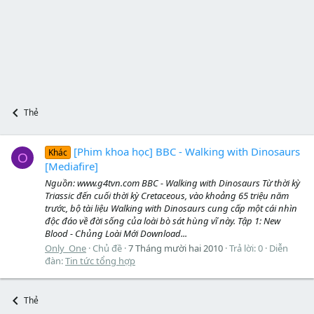
Thẻ
[Phim khoa học] BBC - Walking with Dinosaurs
Khác
O
[Mediafire]
Nguồn: www.g4tvn.com BBC - Walking with Dinosaurs Từ thời kỳ
Triassic đến cuối thời kỳ Cretaceous, vào khoảng 65 triệu năm
trước, bộ tài liệu Walking with Dinosaurs cung cấp một cái nhìn
độc đáo về đời sống của loài bò sát hùng vĩ này. Tập 1: New
Blood - Chủng Loài Mới Download...
Only_One
Chủ đề
7 Tháng mười hai 2010
Trả lời: 0
Diễn
đàn:
Tin tức tổng hợp
Thẻ