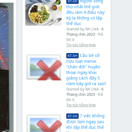
Người sống
KT-XH
thọ nhất thế giới
đều làm 4 điều này:
Kỳ lạ không có tập
thể dục
Started by Mr LNA
6
Tháng chín 2023
Trả
lời: 0
Tin tức tổng hợp
Cậu bé sở
KT-XH
hữu loạt meme
"chán đời" huyền
thoại ngày khai
giảng cách đây 5
năm bây giờ ra sao?
Started by Mr LNA
6
Tháng chín 2023
Trả
lời: 0
Tin tức tổng hợp
7 việc không
KT-XH
được làm ngay sau
khi tập thể dục thể