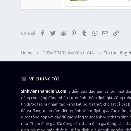
t
đ
h
g
a
ầ
r
à
r
u
e
y
t
a
b
e
d
ắ
r
s
t
t
đ
Facebook
Twitter
Reddit
Pinterest
Tumblr
WhatsApp
Email
Link
Chia sẻ:
a
ầ
r
u
t
e
Home
ĐIỂM TIN THẨM ĐỊNH GIÁ
Tin tức tổng 
r
VỀ CHÚNG TÔI
Sinhvienthamdinh.Com
là diễn đàn đầu tiên và lớn nhất d
riêng cho cộng đồng nhân lực ngành
thẩm định giá
. Cổng th
tin được tạo ra nhằm tạo kênh kết nối tri thức cho tất cả các 
đã và đang quan tâm đến ngành thẩm định giá. Các thông t
được tổng hợp với đầy đủ các mảng thuộc lĩnh vực thẩm định 
như: Thẩm định giá Bất động sản, thẩm định giá động sản, t
định giá máy móc thiết bị, thẩm định giá doanh nghiệp, t