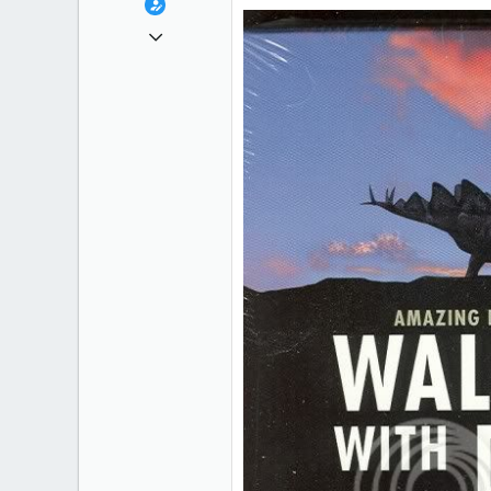
30 Tháng mười một 2010
29
0
0
35