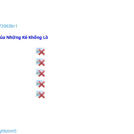
172063br1
i Của Những Kẻ Khổng Lồ
yt9oiim5