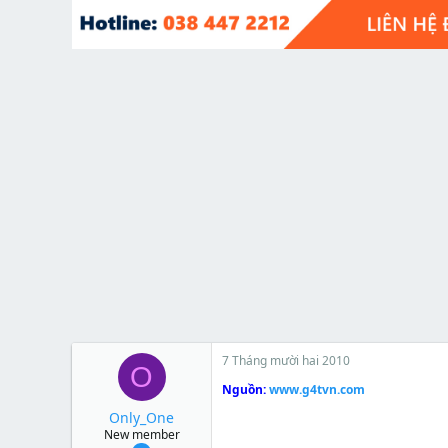
t
e
r
7 Tháng mười hai 2010
O
Nguồn:
www.g4tvn.com
Only_One
New member