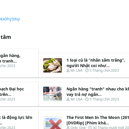
6kx0hy3dqi
 tâm
ngân hàng,
1 loại củ là “nhân sâm trắng”,
 tranh...
người Nhật coi như...
chín 2023
T
N
Mr LNA
5 Tháng chín 2023
h
g
r
à
e
y
ạch Đại học
Ngân hàng "tranh" nhau cho k
a
b
d
ắ
rên...
vay trả nợ ngân...
s
t
T
N
chín 2023
Mr LNA
5 Tháng chín 2023
t
đ
h
g
a
ầ
r
à
r
u
e
y
t
 là động lực lớn
The First Men In The Moon (201
a
b
e
d
ắ
..
[DVDRip] [Phim khá...
r
s
t
T
N
chín 2023
Only_One
30 Tháng mười một 2