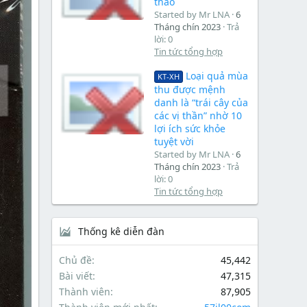
thao
Started by Mr LNA
6
Tháng chín 2023
Trả
lời: 0
Tin tức tổng hợp
Loại quả mùa
KT-XH
thu được mệnh
danh là “trái cây của
các vị thần” nhờ 10
lợi ích sức khỏe
tuyệt vời
Started by Mr LNA
6
Tháng chín 2023
Trả
lời: 0
Tin tức tổng hợp
Thống kê diễn đàn
Chủ đề
45,442
Bài viết
47,315
Thành viên
87,905