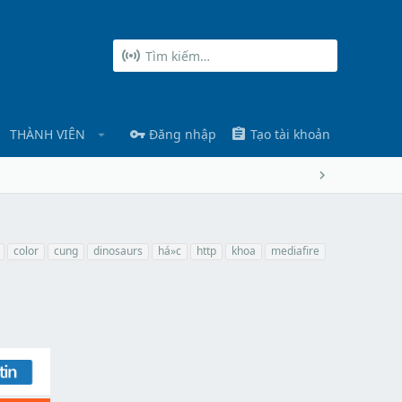
THÀNH VIÊN
Đăng nhập
Tạo tài khoản
color
cung
dinosaurs
há»c
http
khoa
mediafire