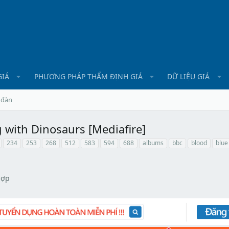
GIÁ
PHƯƠNG PHÁP THẨM ĐỊNH GIÁ
DỮ LIỆU GIÁ
 đàn
 with Dinosaurs [Mediafire]
234
253
268
512
583
594
688
albums
bbc
blood
blue
hợp