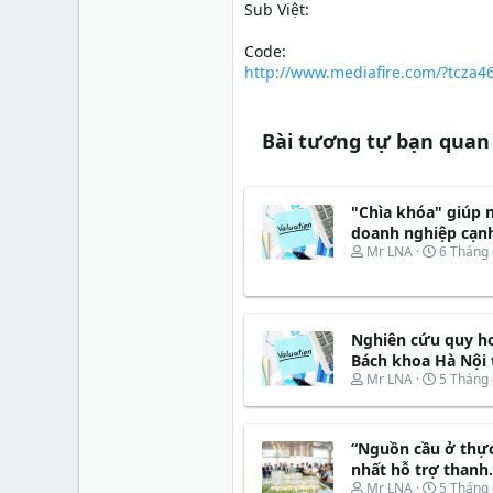
Sub Việt:
Code:
http://www.mediafire.com/?tcza4
Bài tương tự bạn quan
"Chìa khóa" giúp 
doanh nghiệp cạnh
T
N
Mr LNA
6 Tháng 
h
g
r
à
e
y
a
b
Nghiên cứu quy ho
d
ắ
s
t
Bách khoa Hà Nội t
t
đ
T
N
Mr LNA
5 Tháng 
a
ầ
h
g
r
u
r
à
t
e
y
e
“Nguồn cầu ở thực
a
b
r
d
ắ
nhất hỗ trợ thanh.
s
t
T
N
Mr LNA
5 Tháng 