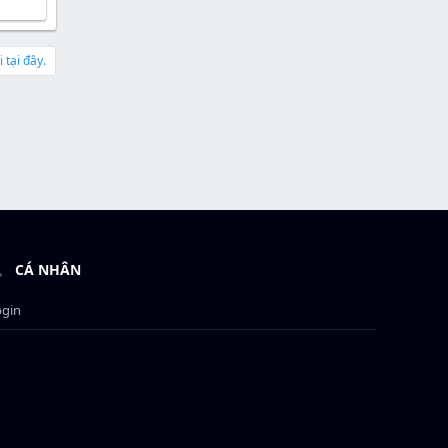
 tại đây.
CÁ NHÂN
ogin