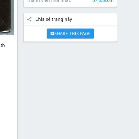
Thành viên mới nhất
57jl00com
Chia sẻ trang này
SHARE THIS PAGE
ith