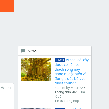
News
Vì sao loài cây
KT-XH
được coi là hóa
thạch sống này
đang bị đột biến và
đứng trước bờ vực
tuyệt chủng?
Started by Mr LNA
6
#1
Tháng chín 2023
Trả
lời: 0
Tin tức tổng hợp