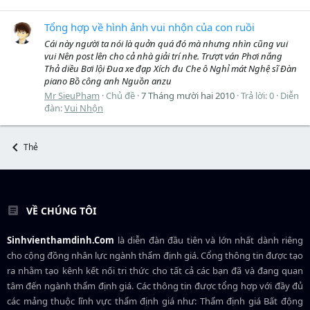
Tổng hợp về hình ảnh vui nhộn của con ruồi
Cái này người ta nói là quởn quá đó mà nhưng nhìn cũng vui
vui Nên post lên cho cả nhà giải trí nhe. Trượt ván Phơi nắng
Thả diều Bơi lội Đua xe đạp Xích đu Che ô Nghỉ mát Nghệ sĩ Đàn
piano Bồ công anh Nguồn anzu
Mr SieuPham
Chủ đề
7 Tháng mười hai 2010
Trả lời: 0
Diễn
đàn:
Vui Nhộn
Thẻ
VỀ CHÚNG TÔI
Sinhvienthamdinh.Com
là diễn đàn đầu tiên và lớn nhất dành riêng
cho cộng đồng nhân lực ngành
thẩm định giá
. Cổng thông tin được tạo
ra nhằm tạo kênh kết nối tri thức cho tất cả các bạn đã và đang quan
tâm đến ngành thẩm định giá. Các thông tin được tổng hợp với đầy đủ
các mảng thuộc lĩnh vực thẩm định giá như: Thẩm định giá Bất động