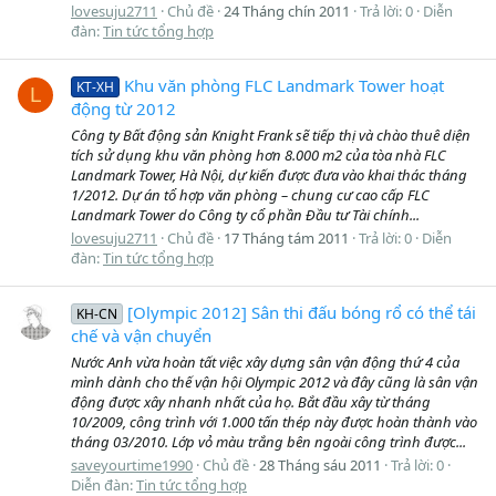
lovesuju2711
Chủ đề
24 Tháng chín 2011
Trả lời: 0
Diễn
đàn:
Tin tức tổng hợp
Khu văn phòng FLC Landmark Tower hoạt
KT-XH
L
động từ 2012
Công ty Bất động sản Knight Frank sẽ tiếp thị và chào thuê diện
tích sử dụng khu văn phòng hơn 8.000 m2 của tòa nhà FLC
Landmark Tower, Hà Nội, dự kiến được đưa vào khai thác tháng
1/2012. Dự án tổ hợp văn phòng – chung cư cao cấp FLC
Landmark Tower do Công ty cổ phần Đầu tư Tài chính...
lovesuju2711
Chủ đề
17 Tháng tám 2011
Trả lời: 0
Diễn
đàn:
Tin tức tổng hợp
[Olympic 2012] Sân thi đấu bóng rổ có thể tái
KH-CN
chế và vận chuyển
Nước Anh vừa hoàn tất việc xây dựng sân vận động thứ 4 của
mình dành cho thế vận hội Olympic 2012 và đây cũng là sân vận
động được xây nhanh nhất của họ. Bắt đầu xây từ tháng
10/2009, công trình với 1.000 tấn thép này được hoàn thành vào
tháng 03/2010. Lớp vỏ màu trắng bên ngoài công trình được...
saveyourtime1990
Chủ đề
28 Tháng sáu 2011
Trả lời: 0
Diễn đàn:
Tin tức tổng hợp