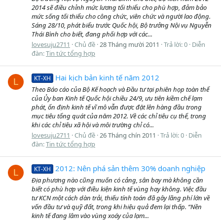
2014 sẽ điều chỉnh mức lương tối thiểu cho phù hợp, đảm bảo
mức sống tối thiểu cho công chức, viên chức và người lao động.
Sáng 28/10, phát biểu trước Quốc hội, Bộ trưởng Nội vụ Nguyễn
Thái Bình cho biết, đang phối hợp với các...
lovesuju2711
Chủ đề
28 Tháng mười 2011
Trả lời: 0
Diễn
đàn:
Tin tức tổng hợp
Hai kịch bản kinh tế năm 2012
KT-XH
L
Theo Báo cáo của Bộ Kế hoạch và Đầu tư tại phiên họp toàn thể
của Ủy ban Kinh tế Quốc hội chiều 24/9, ưu tiên kiềm chế lạm
phát, ổn định kinh tế vĩ mô vẫn được đặt lên hàng đầu trong
mục tiêu tổng quát của năm 2012. Về các chỉ tiêu cụ thể, trong
khi các chỉ tiêu xã hội và môi trường chỉ có...
lovesuju2711
Chủ đề
26 Tháng chín 2011
Trả lời: 0
Diễn
đàn:
Tin tức tổng hợp
2012: Nên phá sản thêm 30% doanh nghiệp
KT-XH
L
Địa phương nào cũng muốn có cảng, sân bay mà không cần
biết có phù hợp với điều kiện kinh tế vùng hay không. Việc đầu
tư KCN một cách dàn trải, thiếu tính toán đã gây lãng phí lớn về
vốn đầu tư và quỹ đất, trong khi hiệu quả đem lại thấp. “Nền
kinh tế đang lâm vào vùng xoáy của lạm...