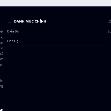
DANH MỤC CHÍNH
Diễn Đàn
L
ành
ông
Liên Hệ
bạn
in
giá
hẩm
hẩm
oàn
ồng