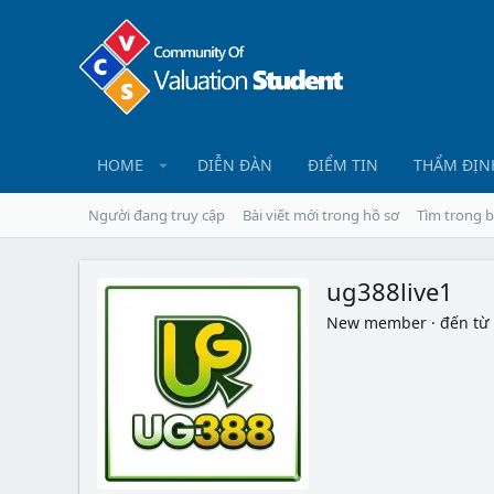
HOME
DIỄN ĐÀN
ĐIỂM TIN
THẨM ĐỊN
Người đang truy cập
Bài viết mới trong hồ sơ
Tìm trong b
ug388live1
New member
·
đến từ