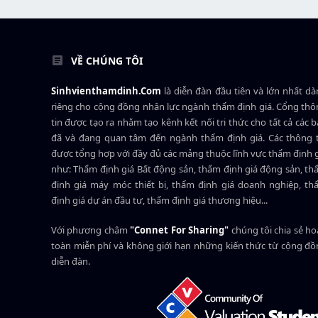
VỀ CHÚNG TÔI
Sinhvienthamdinh.Com
là diễn đàn đầu tiên và lớn nhất d
riêng cho cộng đồng nhân lực ngành
thẩm định giá
. Cổng th
tin được tạo ra nhằm tạo kênh kết nối tri thức cho tất cả các 
đã và đang quan tâm đến ngành thẩm định giá. Các thông t
được tổng hợp với đầy đủ các mảng thuộc lĩnh vực thẩm định 
như: Thẩm định giá Bất động sản, thẩm định giá động sản, t
định giá máy móc thiết bị, thẩm định giá doanh nghiệp, t
định giá dự án đầu tư, thẩm định giá thương hiệu...
Với phương châm
"Connet For Sharing"
chúng tôi chia sẻ h
toàn miễn phí và không giới hạn những kiến thức từ cộng đ
diễn đàn.