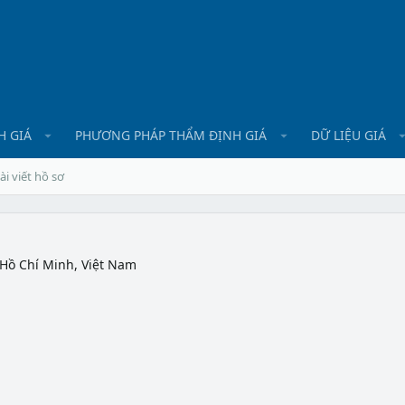
H GIÁ
PHƯƠNG PHÁP THẨM ĐỊNH GIÁ
DỮ LIỆU GIÁ
ài viết hồ sơ
Hồ Chí Minh, Việt Nam