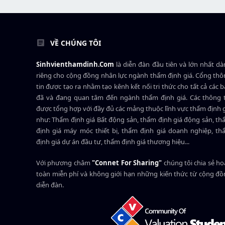
VỀ CHÚNG TÔI
Sinhvienthamdinh.Com
là diễn đàn đầu tiên và lớn nhất d
riêng cho cộng đồng nhân lực ngành
thẩm định giá
. Cổng th
tin được tạo ra nhằm tạo kênh kết nối tri thức cho tất cả các 
đã và đang quan tâm đến ngành thẩm định giá. Các thông t
được tổng hợp với đầy đủ các mảng thuộc lĩnh vực thẩm định 
như: Thẩm định giá Bất động sản, thẩm định giá động sản, t
định giá máy móc thiết bị, thẩm định giá doanh nghiệp, t
định giá dự án đầu tư, thẩm định giá thương hiệu...
Với phương châm
"Connet For Sharing"
chúng tôi chia sẻ h
toàn miễn phí và không giới hạn những kiến thức từ cộng đ
diễn đàn.