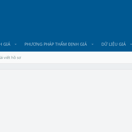
H GIÁ
PHƯƠNG PHÁP THẨM ĐỊNH GIÁ
DỮ LIỆU GIÁ
ài viết hồ sơ