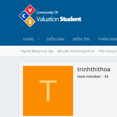
HOME
DIỄN ĐÀN
ĐIỂM TIN
THẨM ĐỊN
Người đang truy cập
Bài viết mới trong hồ sơ
Tìm trong b
trinhthithoa
New member
·
34
T