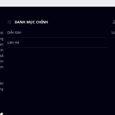
DANH MỤC CHÍNH
Diễn Đàn
L
ành
ông
Liên Hệ
bạn
in
giá
hẩm
hẩm
oàn
ồng