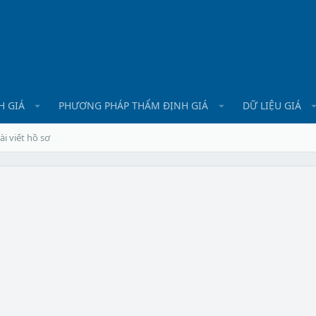
H GIÁ
PHƯƠNG PHÁP THẨM ĐỊNH GIÁ
DỮ LIỆU GIÁ
ài viết hồ sơ