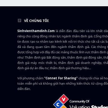
VỀ CHÚNG TÔI
Sinhvienthamdinh.Com
là diễn đàn đầu tiên và lớn nhất d
riêng cho cộng đồng nhân lực ngành
thẩm định giá
. Cổng th
tin được tạo ra nhằm tạo kênh kết nối tri thức cho tất cả các 
đã và đang quan tâm đến ngành thẩm định giá. Các thông t
được tổng hợp với đầy đủ các mảng thuộc lĩnh vực thẩm định 
như: Thẩm định giá Bất động sản, thẩm định giá động sản, t
định giá máy móc thiết bị, thẩm định giá doanh nghiệp, t
định giá dự án đầu tư, thẩm định giá thương hiệu...
Với phương châm
"Connet For Sharing"
chúng tôi chia sẻ h
toàn miễn phí và không giới hạn những kiến thức từ cộng đ
diễn đàn.