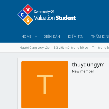
HOME
DIỄN ĐÀN
ĐIỂM TIN
THẨM ĐỊN
Người đang truy cập
Bài viết mới trong hồ sơ
Tìm trong b
thuydungym
New member
T