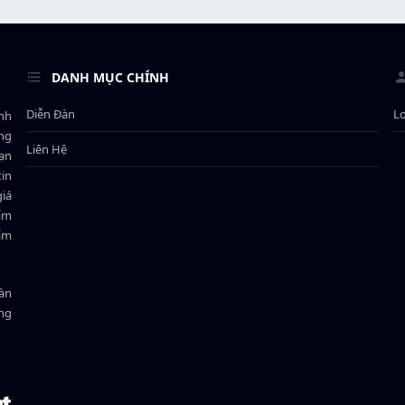
DANH MỤC CHÍNH
Diễn Đàn
L
ành
ông
Liên Hệ
bạn
in
giá
hẩm
hẩm
oàn
ồng