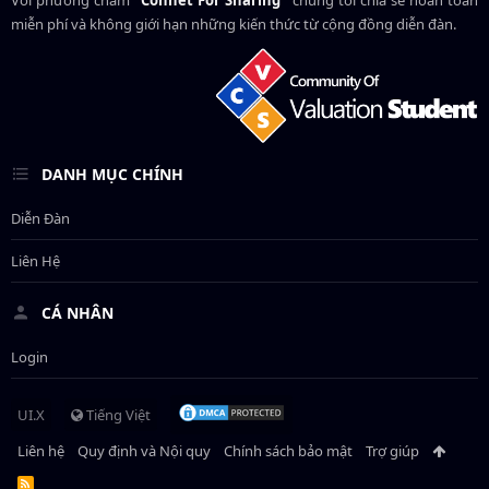
Với phương châm
"Connet For Sharing"
chúng tôi chia sẻ hoàn toàn
miễn phí và không giới hạn những kiến thức từ cộng đồng diễn đàn.
DANH MỤC CHÍNH
Diễn Đàn
Liên Hệ
CÁ NHÂN
Login
UI.X
Tiếng Việt
Liên hệ
Quy định và Nội quy
Chính sách bảo mật
Trợ giúp
R