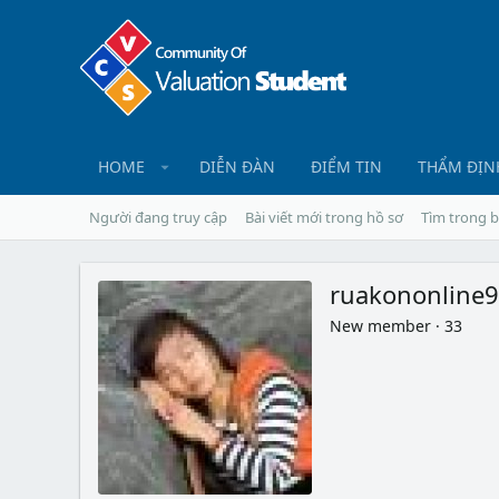
HOME
DIỄN ĐÀN
ĐIỂM TIN
THẨM ĐỊN
Người đang truy cập
Bài viết mới trong hồ sơ
Tìm trong b
ruakononline
New member
·
33