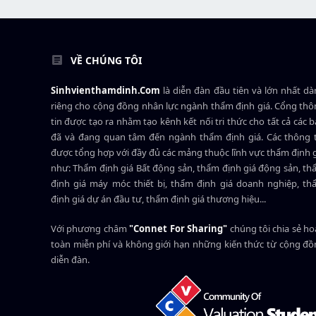
VỀ CHÚNG TÔI
Sinhvienthamdinh.Com
là diễn đàn đầu tiên và lớn nhất d
riêng cho cộng đồng nhân lực ngành
thẩm định giá
. Cổng th
tin được tạo ra nhằm tạo kênh kết nối tri thức cho tất cả các 
đã và đang quan tâm đến ngành thẩm định giá. Các thông t
được tổng hợp với đầy đủ các mảng thuộc lĩnh vực thẩm định 
như: Thẩm định giá Bất động sản, thẩm định giá động sản, t
định giá máy móc thiết bị, thẩm định giá doanh nghiệp, t
định giá dự án đầu tư, thẩm định giá thương hiệu...
Với phương châm
"Connet For Sharing"
chúng tôi chia sẻ h
toàn miễn phí và không giới hạn những kiến thức từ cộng đ
diễn đàn.