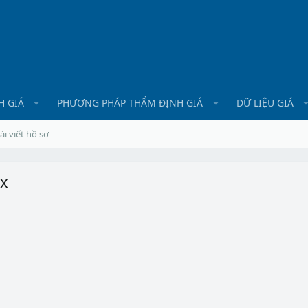
H GIÁ
PHƯƠNG PHÁP THẨM ĐỊNH GIÁ
DỮ LIỆU GIÁ
ài viết hồ sơ
9x