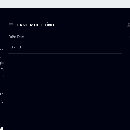
DANH MỤC CHÍNH
Diễn Đàn
L
ành
ông
Liên Hệ
bạn
in
giá
hẩm
hẩm
oàn
ồng