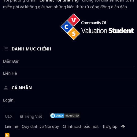
Với phương châm
"Connet For Sharing"
chúng tôi chia sẻ hoàn toàn
miễn phí và không giới hạn những kiến thức từ cộng đồng diễn đàn.
DANH MỤC CHÍNH
Diễn Đàn
Liên Hệ
CÁ NHÂN
Login
UI.X
Tiếng Việt
Liên hệ
Quy định và Nội quy
Chính sách bảo mật
Trợ giúp
R