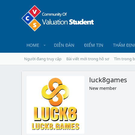
HOME
DIỄN ĐÀN
ĐIỂM TIN
THẨM ĐỊN
Người đang truy cập
Bài viết mới trong hồ sơ
Tìm trong b
luck8games
New member