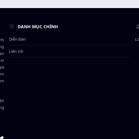
DANH MỤC CHÍNH
Diễn Đàn
L
ành
ông
Liên Hệ
bạn
in
giá
hẩm
hẩm
oàn
ồng