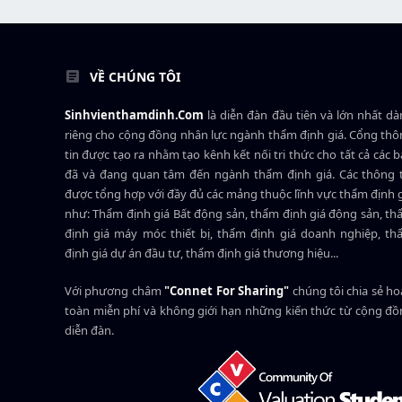
VỀ CHÚNG TÔI
Sinhvienthamdinh.Com
là diễn đàn đầu tiên và lớn nhất d
riêng cho cộng đồng nhân lực ngành
thẩm định giá
. Cổng th
tin được tạo ra nhằm tạo kênh kết nối tri thức cho tất cả các 
đã và đang quan tâm đến ngành thẩm định giá. Các thông t
được tổng hợp với đầy đủ các mảng thuộc lĩnh vực thẩm định 
như: Thẩm định giá Bất động sản, thẩm định giá động sản, t
định giá máy móc thiết bị, thẩm định giá doanh nghiệp, t
định giá dự án đầu tư, thẩm định giá thương hiệu...
Với phương châm
"Connet For Sharing"
chúng tôi chia sẻ h
toàn miễn phí và không giới hạn những kiến thức từ cộng đ
diễn đàn.