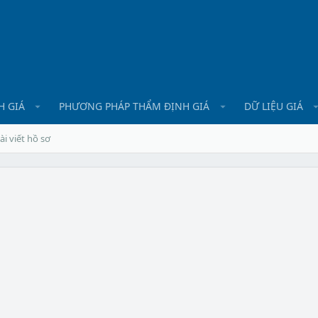
H GIÁ
PHƯƠNG PHÁP THẨM ĐỊNH GIÁ
DỮ LIỆU GIÁ
ài viết hồ sơ