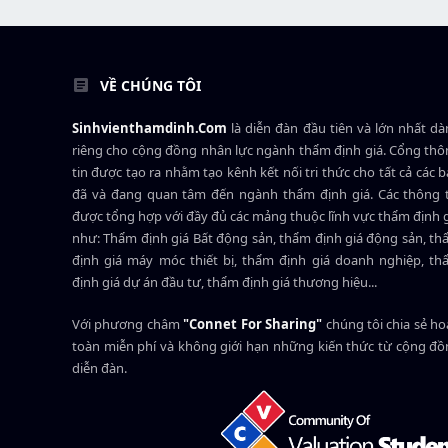
VỀ CHÚNG TÔI
Sinhvienthamdinh.Com
là diễn đàn đầu tiên và lớn nhất d
riêng cho cộng đồng nhân lực ngành
thẩm định giá
. Cổng th
tin được tạo ra nhằm tạo kênh kết nối tri thức cho tất cả các 
đã và đang quan tâm đến ngành thẩm định giá. Các thông t
được tổng hợp với đầy đủ các mảng thuộc lĩnh vực thẩm định 
như: Thẩm định giá Bất động sản, thẩm định giá động sản, t
định giá máy móc thiết bị, thẩm định giá doanh nghiệp, t
định giá dự án đầu tư, thẩm định giá thương hiệu...
Với phương châm
"Connet For Sharing"
chúng tôi chia sẻ h
toàn miễn phí và không giới hạn những kiến thức từ cộng đ
diễn đàn.