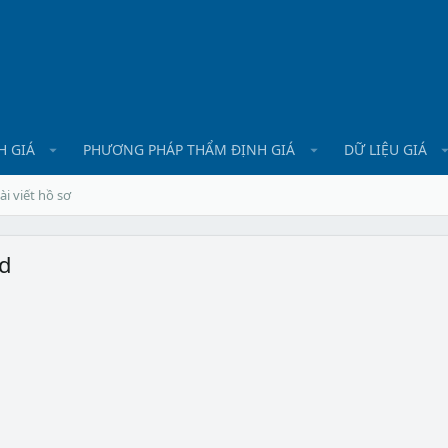
H GIÁ
PHƯƠNG PHÁP THẨM ĐỊNH GIÁ
DỮ LIỆU GIÁ
ài viết hồ sơ
d