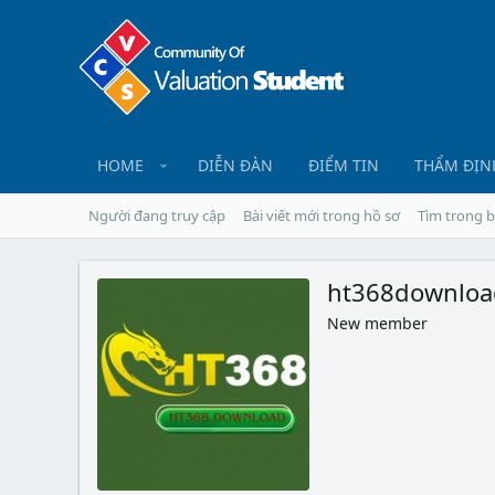
HOME
DIỄN ĐÀN
ĐIỂM TIN
THẨM ĐỊN
Người đang truy cập
Bài viết mới trong hồ sơ
Tìm trong b
ht368downloa
New member