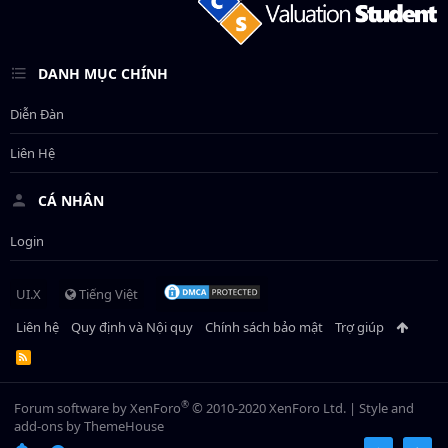
DANH MỤC CHÍNH
Diễn Đàn
Liên Hệ
CÁ NHÂN
Login
UI.X
Tiếng Việt
Liên hệ
Quy định và Nội quy
Chính sách bảo mật
Trợ giúp
R
S
S
®
Forum software by XenForo
© 2010-2020 XenForo Ltd.
|
Style and
add-ons by ThemeHouse