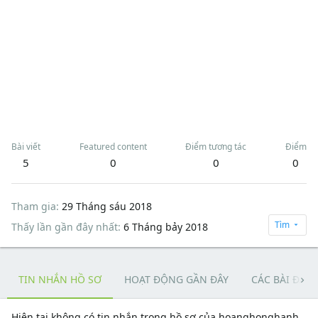
Bài viết
Featured content
Điểm tương tác
Điểm
5
0
0
0
Tham gia
29 Tháng sáu 2018
Tìm
Thấy lần gần đây nhất
6 Tháng bảy 2018
TIN NHẮN HỒ SƠ
HOẠT ĐỘNG GẦN ĐÂY
CÁC BÀI ĐĂN
Hiện tại không có tin nhắn trong hồ sơ của hoanghonghanh.