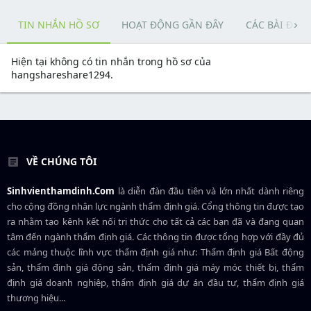
TIN NHẮN HỒ SƠ
HOẠT ĐỘNG GẦN ĐÂY
CÁC BÀI ĐĂN
Hiện tại không có tin nhắn trong hồ sơ của
hangshareshare1294.
VỀ CHÚNG TÔI
Sinhvienthamdinh.Com
là diễn đàn đầu tiên và lớn nhất dành riêng
cho cộng đồng nhân lực ngành
thẩm định giá
. Cổng thông tin được tạo
ra nhằm tạo kênh kết nối tri thức cho tất cả các bạn đã và đang quan
tâm đến ngành thẩm định giá. Các thông tin được tổng hợp với đầy đủ
các mảng thuộc lĩnh vực thẩm định giá như: Thẩm định giá Bất động
sản, thẩm định giá động sản, thẩm định giá máy móc thiết bị, thẩm
định giá doanh nghiệp, thẩm định giá dự án đầu tư, thẩm định giá
thương hiệu...