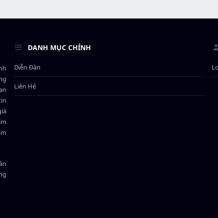
DANH MỤC CHÍNH
Diễn Đàn
L
ành
ông
Liên Hệ
bạn
in
giá
hẩm
hẩm
oàn
ồng