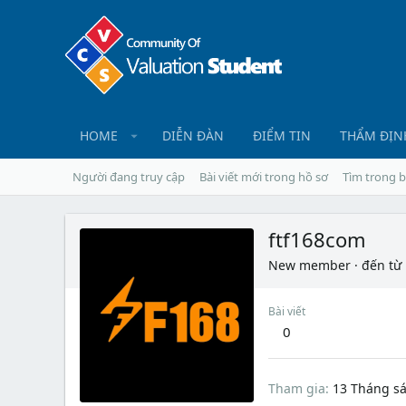
HOME
DIỄN ĐÀN
ĐIỂM TIN
THẨM ĐỊN
Người đang truy cập
Bài viết mới trong hồ sơ
Tìm trong b
ftf168com
New member
·
đến từ
Bài viết
0
Tham gia
13 Tháng s