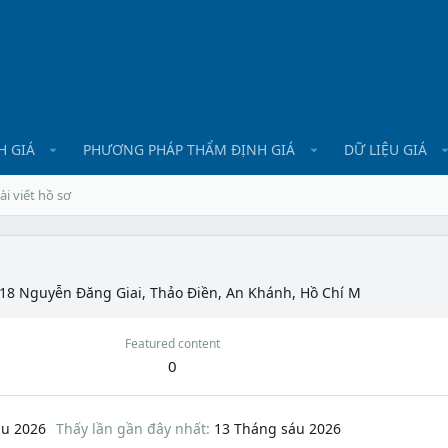
H GIÁ
PHƯƠNG PHÁP THẨM ĐỊNH GIÁ
DỮ LIỆU GIÁ
ài viết hồ sơ
18 Nguyễn Đăng Giai, Thảo Điền, An Khánh, Hồ Chí M
Featured content
0
áu 2026
Thấy lần gần đây nhất
13 Tháng sáu 2026