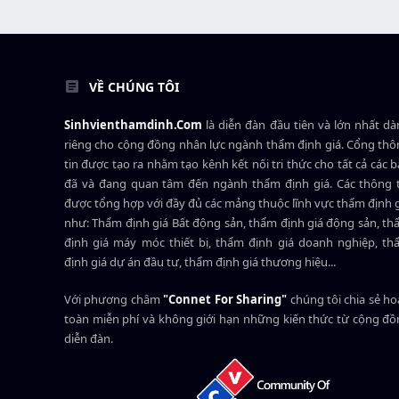
VỀ CHÚNG TÔI
Sinhvienthamdinh.Com
là diễn đàn đầu tiên và lớn nhất d
riêng cho cộng đồng nhân lực ngành
thẩm định giá
. Cổng th
tin được tạo ra nhằm tạo kênh kết nối tri thức cho tất cả các 
đã và đang quan tâm đến ngành thẩm định giá. Các thông t
được tổng hợp với đầy đủ các mảng thuộc lĩnh vực thẩm định 
như: Thẩm định giá Bất động sản, thẩm định giá động sản, t
định giá máy móc thiết bị, thẩm định giá doanh nghiệp, t
định giá dự án đầu tư, thẩm định giá thương hiệu...
Với phương châm
"Connet For Sharing"
chúng tôi chia sẻ h
toàn miễn phí và không giới hạn những kiến thức từ cộng đ
diễn đàn.