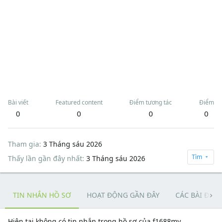
Bài viết
Featured content
Điểm tương tác
Điểm
0
0
0
0
Tham gia
3 Tháng sáu 2026
Tìm
Thấy lần gần đây nhất
3 Tháng sáu 2026
TIN NHẮN HỒ SƠ
HOẠT ĐỘNG GẦN ĐÂY
CÁC BÀI ĐĂN
Hiện tại không có tin nhắn trong hồ sơ của f1688my.