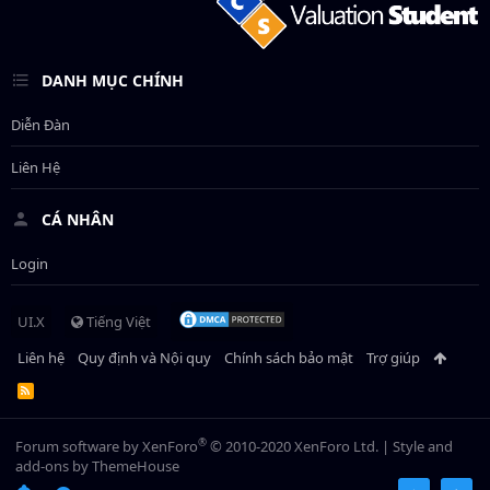
DANH MỤC CHÍNH
Diễn Đàn
Liên Hệ
CÁ NHÂN
Login
UI.X
Tiếng Việt
Liên hệ
Quy định và Nội quy
Chính sách bảo mật
Trợ giúp
R
S
S
®
Forum software by XenForo
© 2010-2020 XenForo Ltd.
|
Style and
add-ons by ThemeHouse