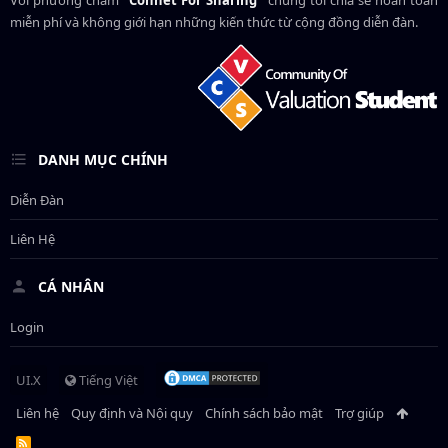
Với phương châm
"Connet For Sharing"
chúng tôi chia sẻ hoàn toàn
miễn phí và không giới hạn những kiến thức từ cộng đồng diễn đàn.
DANH MỤC CHÍNH
Diễn Đàn
Liên Hệ
CÁ NHÂN
Login
UI.X
Tiếng Việt
Liên hệ
Quy định và Nội quy
Chính sách bảo mật
Trợ giúp
R