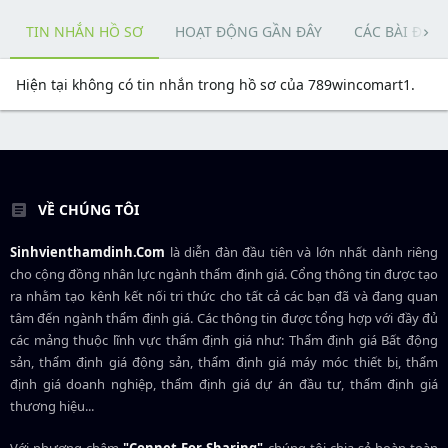
TIN NHẮN HỒ SƠ
HOẠT ĐỘNG GẦN ĐÂY
CÁC BÀI ĐĂN
Hiện tại không có tin nhắn trong hồ sơ của 789wincomart1.
VỀ CHÚNG TÔI
Sinhvienthamdinh.Com
là diễn đàn đầu tiên và lớn nhất dành riêng
cho cộng đồng nhân lực ngành
thẩm định giá
. Cổng thông tin được tạo
ra nhằm tạo kênh kết nối tri thức cho tất cả các bạn đã và đang quan
tâm đến ngành thẩm định giá. Các thông tin được tổng hợp với đầy đủ
các mảng thuộc lĩnh vực thẩm định giá như: Thẩm định giá Bất động
sản, thẩm định giá động sản, thẩm định giá máy móc thiết bị, thẩm
định giá doanh nghiệp, thẩm định giá dự án đầu tư, thẩm định giá
thương hiệu...