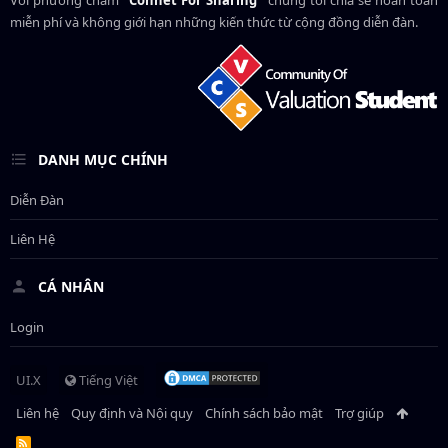
Với phương châm
"Connet For Sharing"
chúng tôi chia sẻ hoàn toàn
miễn phí và không giới hạn những kiến thức từ cộng đồng diễn đàn.
DANH MỤC CHÍNH
Diễn Đàn
Liên Hệ
CÁ NHÂN
Login
UI.X
Tiếng Việt
Liên hệ
Quy định và Nội quy
Chính sách bảo mật
Trợ giúp
R