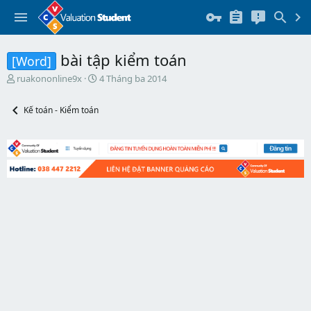
bài tập kiểm toán
[Word]
T
N
ruakononline9x
4 Tháng ba 2014
h
g
r
à
Kế toán - Kiểm toán
e
y
a
b
d
ắ
s
t
t
đ
a
ầ
r
u
t
e
r