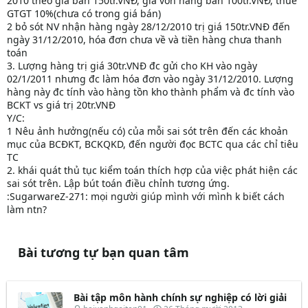
2010 theo giá bán 150tr.VNĐ, giá vốn hàng bán 100tr.VNĐ, thuế
GTGT 10%(chưa có trong giá bán)
2 bỏ sót NV nhận hàng ngày 28/12/2010 trị giá 150tr.VNĐ đến
ngày 31/12/2010, hóa đơn chưa về và tiền hàng chưa thanh
toán
3. Lượng hàng trị giá 30tr.VNĐ đc gửi cho KH vào ngày
02/1/2011 nhưng đc làm hóa đơn vào ngày 31/12/2010. Lượng
hàng này đc tính vào hàng tồn kho thành phẩm và đc tính vào
BCKT vs giá trị 20tr.VNĐ
Y/C:
1 Nêu ảnh hưởng(nếu có) của mỗi sai sót trên đến các khoản
mục của BCĐKT, BCKQKD, đến người đọc BCTC qua các chỉ tiêu
TC
2. khái quát thủ tục kiểm toán thích hợp của việc phát hiện các
sai sót trên. Lập bút toán điều chỉnh tương ứng.
:SugarwareZ-271: mọi người giúp mình với mình k biết cách
làm ntn?
Bài tương tự bạn quan tâm
Bài tập môn hành chính sự nghiệp có lời giải