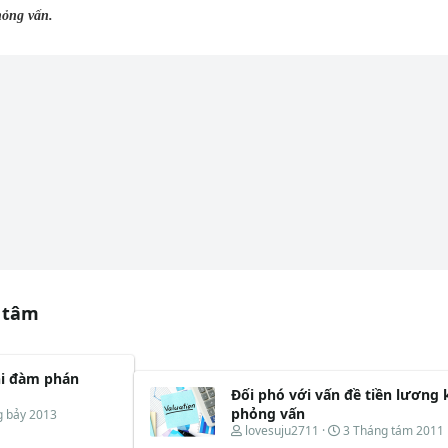
hỏng vấn.
 tâm
hi đàm phán
Đối phó với vấn đề tiền lương 
phỏng vấn
g bảy 2013
T
N
lovesuju2711
3 Tháng tám 2011
h
g