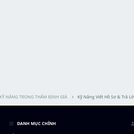
KỸ NĂNG TRONG THẨM ĐỊNH GIÁ
Kỹ Năng Viết Hồ Sơ & Trả L
DANH MỤC CHÍNH