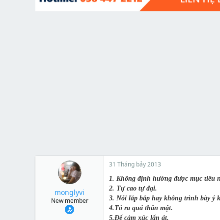
t
e
r
31 Tháng bảy 2013
1.
Không định hướng được mục tiêu n
2.
Tự cao tự đại.
monglyvi
3. Nói lắp bắp hay không trình bày ý 
New member
4.
Tỏ ra quá thân mật.
5.
Để cảm xúc lấn át.