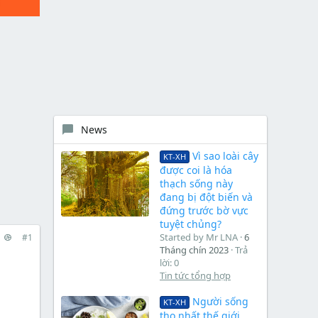
News
Vì sao loài cây
KT-XH
được coi là hóa
thạch sống này
đang bị đột biến và
đứng trước bờ vực
tuyệt chủng?
Started by Mr LNA
6
#1
Tháng chín 2023
Trả
lời: 0
Tin tức tổng hợp
Người sống
KT-XH
thọ nhất thế giới