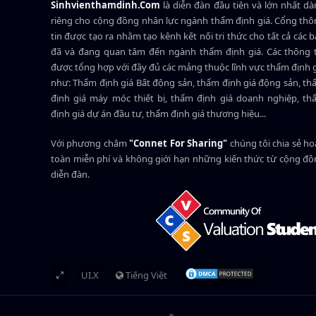
Sinhvienthamdinh.Com
là diễn đàn đầu tiên và lớn nhất d
riêng cho cộng đồng nhân lực ngành
thẩm định giá
. Cổng th
tin được tạo ra nhằm tạo kênh kết nối tri thức cho tất cả các 
đã và đang quan tâm đến ngành thẩm định giá. Các thông t
được tổng hợp với đầy đủ các mảng thuộc lĩnh vực thẩm định 
như: Thẩm định giá Bất động sản, thẩm định giá động sản, t
định giá máy móc thiết bị, thẩm định giá doanh nghiệp, t
định giá dự án đầu tư, thẩm định giá thương hiệu...
Với phương châm
"Connet For Sharing"
chúng tôi chia sẻ h
toàn miễn phí và không giới hạn những kiến thức từ cộng đ
diễn đàn.
UI.X
Tiếng Việt