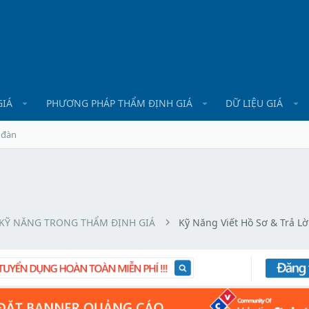
GIÁ
PHƯƠNG PHÁP THẨM ĐỊNH GIÁ
DỮ LIỆU GIÁ
 đàn
KỸ NĂNG TRONG THẨM ĐỊNH GIÁ
Kỹ Năng Viết Hồ Sơ & Trả L