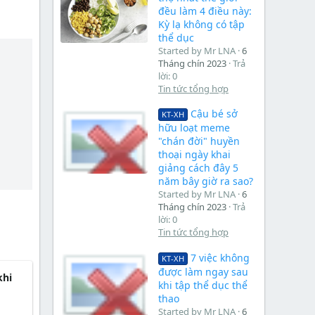
đều làm 4 điều này:
Kỳ lạ không có tập
thể dục
Started by Mr LNA
6
Tháng chín 2023
Trả
lời: 0
Tin tức tổng hợp
Cậu bé sở
KT-XH
hữu loạt meme
"chán đời" huyền
thoại ngày khai
giảng cách đây 5
năm bây giờ ra sao?
Started by Mr LNA
6
Tháng chín 2023
Trả
lời: 0
Tin tức tổng hợp
7 việc không
KT-XH
được làm ngay sau
khi
khi tập thể dục thể
thao
Started by Mr LNA
6