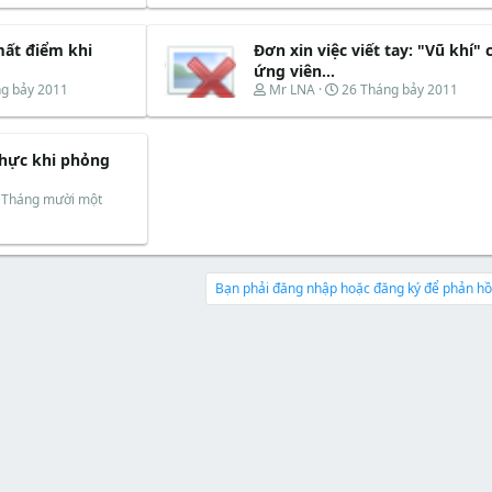
r
à
e
y
mất điểm khi
Đơn xin việc viết tay: "Vũ khí" 
a
b
d
ắ
ứng viên...
s
t
T
N
g bảy 2011
Mr LNA
26 Tháng bảy 2011
t
đ
h
g
a
ầ
r
à
r
u
e
y
t
thực khi phỏng
a
b
e
d
ắ
r
s
t
 Tháng mười một
t
đ
a
ầ
r
u
t
e
Bạn phải đăng nhập hoặc đăng ký để phản hồi
r