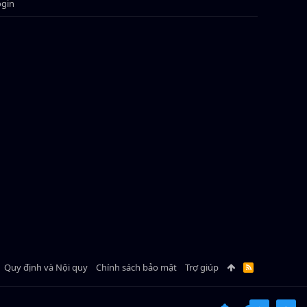
ogin
Quy định và Nội quy
Chính sách bảo mật
Trợ giúp
R
S
S