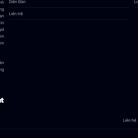
Diễn Đàn
L
ành
ông
Liên Hệ
bạn
in
giá
hẩm
hẩm
oàn
ồng
Liên hệ