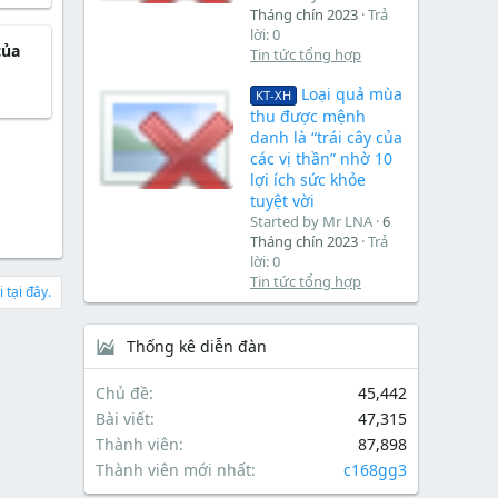
Tháng chín 2023
Trả
lời: 0
của
Tin tức tổng hợp
Loại quả mùa
KT-XH
thu được mệnh
danh là “trái cây của
các vị thần” nhờ 10
lợi ích sức khỏe
tuyệt vời
Started by Mr LNA
6
Tháng chín 2023
Trả
lời: 0
Tin tức tổng hợp
 tại đây.
Thống kê diễn đàn
Chủ đề
45,442
Bài viết
47,315
Thành viên
87,898
Thành viên mới nhất
c168gg3