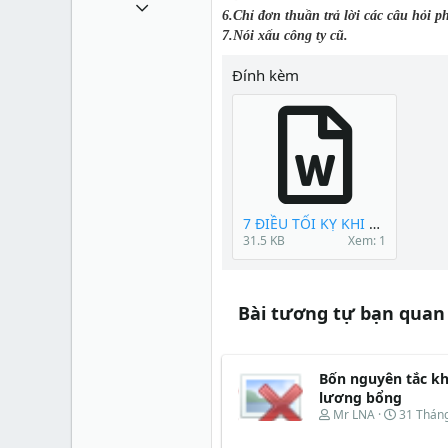
17 Tháng bảy 2013
6.
Chỉ đơn thuần trả lời các câu hỏi p
1
7.
Nói xấu công ty cũ.
0
Đính kèm
0
33
7 ĐIỀU TỐI KỴ KHI ĐI PHỎNG VẤN.docx
31.5 KB
Xem: 1
Bài tương tự bạn quan
Bốn nguyên tắc k
lương bổng
T
N
Mr LNA
31 Thán
h
g
r
à