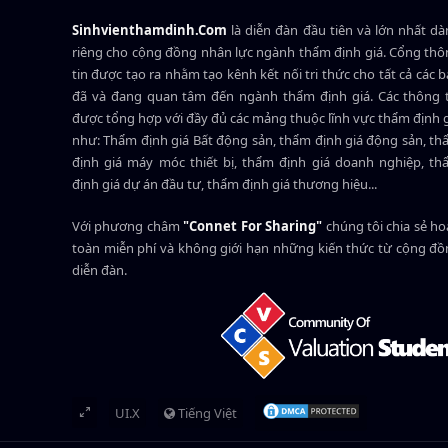
Sinhvienthamdinh.Com
là diễn đàn đầu tiên và lớn nhất d
riêng cho cộng đồng nhân lực ngành
thẩm định giá
. Cổng th
tin được tạo ra nhằm tạo kênh kết nối tri thức cho tất cả các 
đã và đang quan tâm đến ngành thẩm định giá. Các thông t
được tổng hợp với đầy đủ các mảng thuộc lĩnh vực thẩm định 
như: Thẩm định giá Bất động sản, thẩm định giá động sản, t
định giá máy móc thiết bị, thẩm định giá doanh nghiệp, t
định giá dự án đầu tư, thẩm định giá thương hiệu...
Với phương châm
"Connet For Sharing"
chúng tôi chia sẻ h
toàn miễn phí và không giới hạn những kiến thức từ cộng đ
diễn đàn.
UI.X
Tiếng Việt