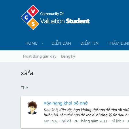
HOME
DIỄN ĐÀN
ĐIỂM TIN
THẨM ĐỊN
Hoạt động gần đây
Đăng ký
xã³a
Thẻ
Xóa nàng khỏi bộ nhớ
Đau khổ, dằn vặt, bạn không thể nào để tâm tới nhữn
buồn bã. Làm thế nào để xoá đi những ký ức đau bu
Mr LNA
Chủ đề
26 Tháng năm 2011
Trả lời: 0
D