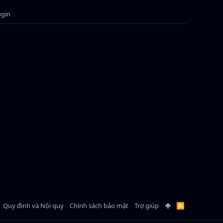
ogin
Quy định và Nội quy
Chính sách bảo mật
Trợ giúp
R
S
S