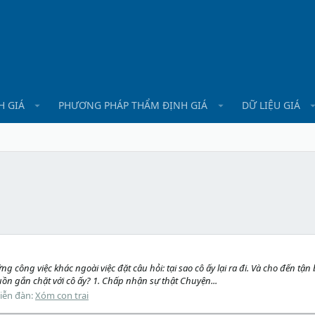
H GIÁ
PHƯƠNG PHÁP THẨM ĐỊNH GIÁ
DỮ LIỆU GIÁ
g công việc khác ngoài việc đặt câu hỏi: tại sao cô ấy lại ra đi. Và cho đến tậ
ồn gắn chặt với cô ấy? 1. Chấp nhận sự thật Chuyện...
iễn đàn:
Xóm con trai