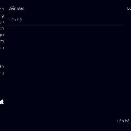
Diễn Đàn
L
ành
ông
Liên Hệ
bạn
in
giá
hẩm
hẩm
oàn
ồng
Liên hệ