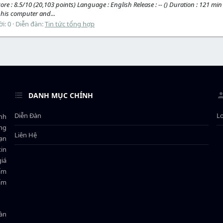
ore : 8.5/10 (20,103 points) Language : English Release : -- () Duration : 121 m
his computer and...
ời: 0
Diễn đàn:
Tin tức tổng hợp
DANH MỤC CHÍNH
Diễn Đàn
L
ành
ông
Liên Hệ
bạn
in
giá
hẩm
hẩm
oàn