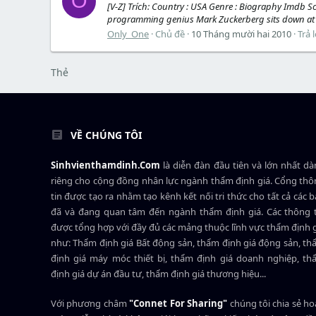
O
[V-Z] Trích: Country : USA Genre : Biography Imdb Sc
programming genius Mark Zuckerberg sits down at 
Only_One
Chủ đề
10 Tháng mười hai 2010
Trả l
Thẻ
VỀ CHÚNG TÔI
Sinhvienthamdinh.Com
là diễn đàn đầu tiên và lớn nhất d
riêng cho cộng đồng nhân lực ngành
thẩm định giá
. Cổng th
tin được tạo ra nhằm tạo kênh kết nối tri thức cho tất cả các 
đã và đang quan tâm đến ngành thẩm định giá. Các thông t
được tổng hợp với đầy đủ các mảng thuộc lĩnh vực thẩm định 
như: Thẩm định giá Bất động sản, thẩm định giá động sản, t
định giá máy móc thiết bị, thẩm định giá doanh nghiệp, t
định giá dự án đầu tư, thẩm định giá thương hiệu...
Với phương châm
"Connet For Sharing"
chúng tôi chia sẻ h