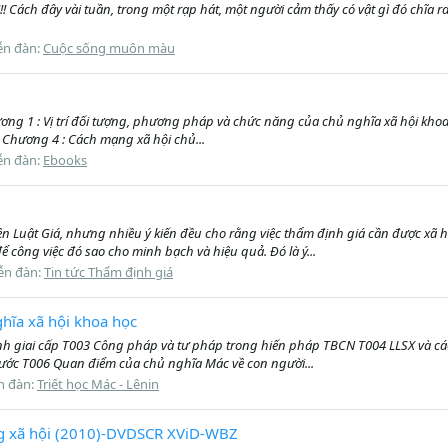
!! Cách đây vài tuần, trong một rạp hát, một người cảm thấy có vật gì đó chĩa ra
ễn đàn:
Cuộc sống muôn màu
ng 1 : Vị trí đối tượng, phương pháp và chức năng của chủ nghĩa xã hội khoa 
 Chương 4 : Cách mạng xã hội chủ...
ễn đàn:
Ebooks
ện Luật Giá, nhưng nhiều ý kiến đều cho rằng việc thẩm định giá cần được xã 
ể công việc đó sao cho minh bạch và hiệu quả. Đó là ý...
ễn đàn:
Tin tức Thẩm định giá
nghĩa xã hội khoa học
h giai cấp T003 Công pháp và tư pháp trong hiến pháp TBCN T004 LLSX và cá
ước T006 Quan điểm của chủ nghĩa Mác về con người...
n đàn:
Triết học Mác - Lênin
ng xã hội (2010)-DVDSCR XViD-WBZ