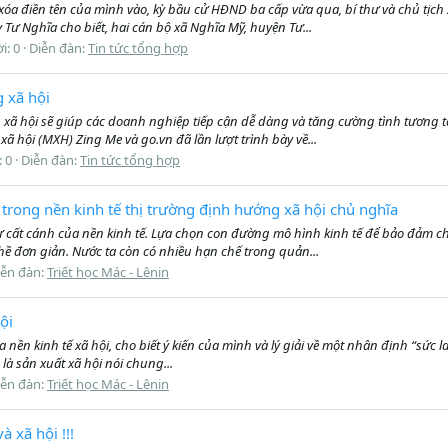
xóa điền tên của mình vào, kỳ bầu cử HĐND ba cấp vừa qua, bí thư và chủ tịch 
Tư Nghĩa cho biết, hai cán bộ xã Nghĩa Mỹ, huyện Tư...
ời: 0
Diễn đàn:
Tin tức tổng hợp
 xã hội
ã hội sẽ giúp các doanh nghiệp tiếp cận dễ dàng và tăng cường tình tương tá
ã hội (MXH) Zing Me và go.vn đã lần lượt trình bày về...
: 0
Diễn đàn:
Tin tức tổng hợp
 trong nền kinh tế thị trường định hướng xã hội chủ nghĩa
ự cất cánh của nền kinh tế. Lựa chọn con đường mô hình kinh tế để bảo đảm ch
ề đơn giản. Nước ta còn có nhiều hạn chế trong quản...
iễn đàn:
Triết học Mác - Lênin
ội
 nền kinh tế xã hội, cho biết ý kiến của mình và lý giải về một nhân định “sức
h là sản xuất xã hội nói chung...
iễn đàn:
Triết học Mác - Lênin
 xã hội !!!