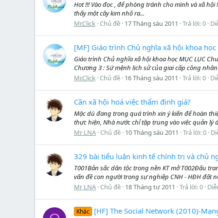
Hot !!! Vào đọc , để phòng tránh cho mình và xã hội !
thấy một cây kim nhô ra...
Mr.Click
Chủ đề
17 Tháng sáu 2011
Trả lời: 0
Di
[MF] Giáo trình Chủ nghĩa xã hội khoa học
Giáo trình Chủ nghĩa xã hội khoa học MỤC LỤC Chươ
Chương 3 : Sứ mệnh lịch sử của giai cấp công nhân
Mr.Click
Chủ đề
16 Tháng sáu 2011
Trả lời: 0
Di
Cần xã hội hoá việc thẩm định giá?
Mặc dù đang trong quá trình xin ý kiến để hoàn thi
thực hiện, Nhà nước chỉ tập trung vào việc quản lý đ
Mr LNA
Chủ đề
10 Tháng sáu 2011
Trả lời: 0
Di
329 bài tiểu luận kinh tế chính trị và chủ 
T001Bản sắc dân tộc trong nền KT mở T002Đấu tran
vấn đề con người trong sự nghiệp CNH - HĐH đất n
Mr LNA
Chủ đề
18 Tháng tư 2011
Trả lời: 0
Diễ
[HF] The Social Network (2010)-Mạ
Khác