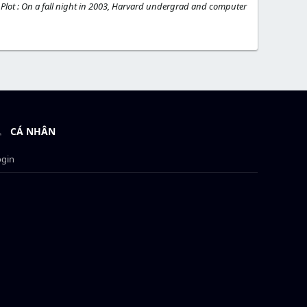
in Plot : On a fall night in 2003, Harvard undergrad and computer
CÁ NHÂN
ogin