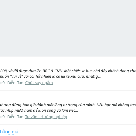
08, và đã được đưa lên BBC & CNN. Một chiếc xe bus chở đầy khách đang chạy
uốn “vui vẻ” với cô. Tất nhiên là cô lái xe kêu cứu, nhưng...
i: 0
Diễn đàn:
Chút suy ngẫm
nhưng đừng bao giờ đánh mất lòng tự trọng của mình. Nếu học mà không tạo ra 
các nhịp mười năm để luôn sống và làm việc...
i: 0
Diễn đàn:
Tư vấn - Hướng nghiệp
bằng giả