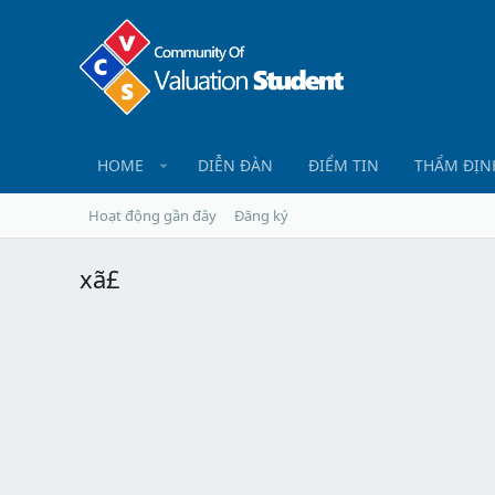
HOME
DIỄN ĐÀN
ĐIỂM TIN
THẨM ĐỊN
Hoạt động gần đây
Đăng ký
xã£