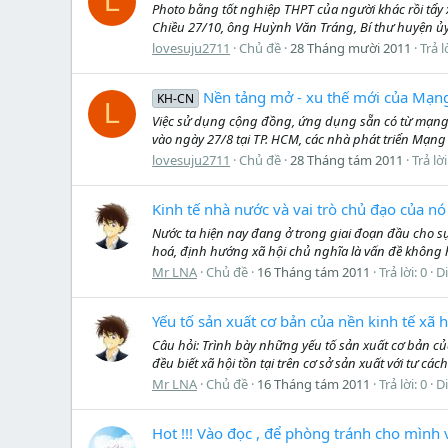
L
Photo bằng tốt nghiệp THPT của người khác rồi tẩy 
Chiều 27/10, ông Huỳnh Văn Tráng, Bí thư huyện ủy 
lovesuju2711
Chủ đề
28 Tháng mười 2011
Trả l
Nền tảng mở - xu thế mới của Mạng
KH-CN
L
Việc sử dụng cộng đồng, ứng dụng sẵn có từ mạng x
vào ngày 27/8 tại TP. HCM, các nhà phát triển Mạng x
lovesuju2711
Chủ đề
28 Tháng tám 2011
Trả lời
Kinh tế nhà nước và vai trò chủ đạo của nó
Nước ta hiện nay đang ở trong giai đoạn đầu cho s
hoá, định hướng xã hội chủ nghĩa là vấn đề không h
Mr LNA
Chủ đề
16 Tháng tám 2011
Trả lời: 0
D
Yếu tố sản xuất cơ bản của nền kinh tế xã h
Câu hỏi: Trình bày những yếu tố sản xuất cơ bản của
đều biết xã hội tồn tại trên cơ sở sản xuất với tư các
Mr LNA
Chủ đề
16 Tháng tám 2011
Trả lời: 0
D
Hot !!! Vào đọc , để phòng tránh cho mình và