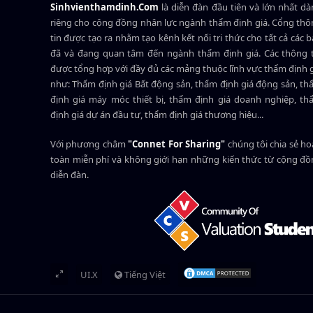
Sinhvienthamdinh.Com
là diễn đàn đầu tiên và lớn nhất d
riêng cho cộng đồng nhân lực ngành
thẩm định giá
. Cổng th
tin được tạo ra nhằm tạo kênh kết nối tri thức cho tất cả các 
đã và đang quan tâm đến ngành thẩm định giá. Các thông t
được tổng hợp với đầy đủ các mảng thuộc lĩnh vực thẩm định 
như: Thẩm định giá Bất động sản, thẩm định giá động sản, t
định giá máy móc thiết bị, thẩm định giá doanh nghiệp, t
định giá dự án đầu tư, thẩm định giá thương hiệu...
Với phương châm
"Connet For Sharing"
chúng tôi chia sẻ h
toàn miễn phí và không giới hạn những kiến thức từ cộng đ
diễn đàn.
UI.X
Tiếng Việt