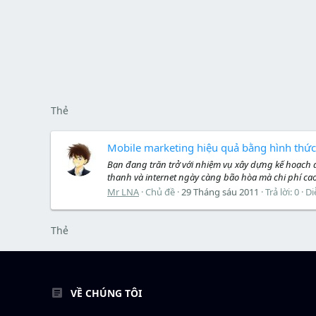
Thẻ
Mobile marketing hiệu quả bằng hình th
Bạn đang trăn trở với nhiệm vụ xây dựng kế hoạch
thanh và internet ngày càng bão hòa mà chi phí cao
Mr LNA
Chủ đề
29 Tháng sáu 2011
Trả lời: 0
Di
Thẻ
VỀ CHÚNG TÔI