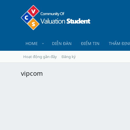
HOME
DIỄN ĐÀN
ĐIỂM TIN
THẨM ĐỊN
Hoạt động gần đây
Đăng ký
vipcom