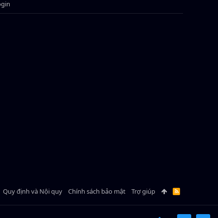
ogin
Quy định và Nội quy
Chính sách bảo mật
Trợ giúp
R
S
S