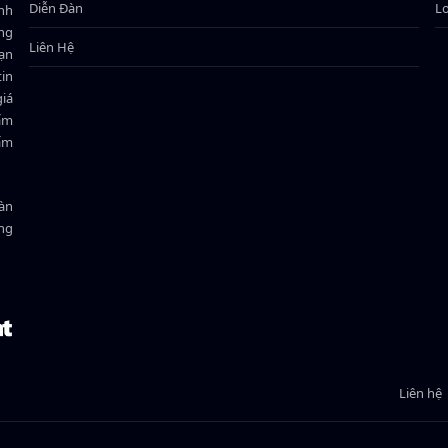
Diễn Đàn
L
ành
ông
Liên Hệ
bạn
in
giá
hẩm
hẩm
oàn
ồng
Liên hệ