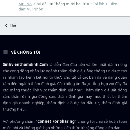
Mr LNA
Chủ đề
16 Tháng mười hai 2010
Trả lời: 0
Diễn
đàn:
Vui Nhộn
Thẻ
VỀ CHÚNG TÔI
Sinhvienthamdinh.Com
là diễn đàn đầu tiên và lớn nhất dành riêng
cho cộng đồng nhân lực ngành
thẩm định giá
. Cổng thông tin được tạo
ra nhằm tạo kênh kết nối tri thức cho tất cả các bạn đã và đang quan
tâm đến ngành thẩm định giá. Các thông tin được tổng hợp với đầy đủ
các mảng thuộc lĩnh vực thẩm định giá như: Thẩm định giá Bất động
sản, thẩm định giá động sản, thẩm định giá máy móc thiết bị, thẩm
định giá doanh nghiệp, thẩm định giá dự án đầu tư, thẩm định giá
thương hiệu...
Với phương châm
"Connet For Sharing"
chúng tôi chia sẻ hoàn toàn
miễn phí và không giới hạn những kiến thức từ cộng đồng diễn đàn.