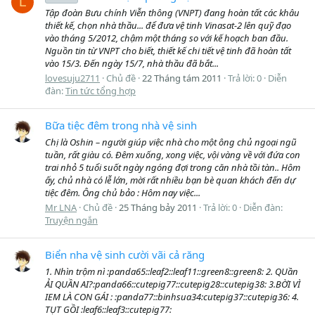
L
Tập đoàn Bưu chính Viễn thông (VNPT) đang hoàn tất các khâu
thiết kế, chọn nhà thầu... để đưa vệ tinh Vinasat-2 lên quỹ đạo
vào tháng 5/2012, chậm một tháng so với kế hoạch ban đầu.
Nguồn tin từ VNPT cho biết, thiết kế chi tiết vệ tinh đã hoàn tất
vào 15/3. Đến ngày 15/7, nhà thầu đã bắt...
lovesuju2711
Chủ đề
22 Tháng tám 2011
Trả lời: 0
Diễn
đàn:
Tin tức tổng hợp
Bữa tiệc đêm trong nhà vệ sinh
Chị là Oshin – người giúp việc nhà cho một ông chủ ngoại ngũ
tuần, rất giàu có. Đêm xuống, xong việc, vội vàng về với đứa con
trai nhỏ 5 tuổi suốt ngày ngóng đợi trong căn nhà tồi tàn.. Hôm
ấy, chủ nhà có lễ lớn, mời rất nhiều bạn bè quan khách đến dự
tiệc đêm. Ông chủ bảo : Hôm nay việc...
Mr LNA
Chủ đề
25 Tháng bảy 2011
Trả lời: 0
Diễn đàn:
Truyện ngắn
Biển nha vệ sinh cười vãi cả răng
1. Nhìn trộm nì :panda65::leaf2::leaf11::green8::green8: 2. QUần
ẢI QUẦN AI?:panda66::cutepig77::cutepig28::cutepig38: 3.BỜI VÌ
IEM LÀ CON GÁI : :panda77::binhsua34:cutepig37::cutepig36: 4.
TỤT GỒI :leaf6::leaf3::cutepig77: