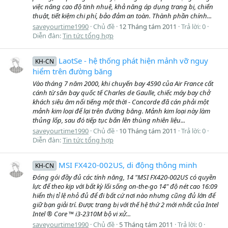
việc nâng cao độ tinh nhuệ, khả năng áp dụng trang bị, chiến
thuật, tiết kiệm chi phí, bảo đảm an toàn. Thành phần chính...
saveyourtime1990
Chủ đề
12 Tháng tám 2011
Trả lời: 0
Diễn đàn:
Tin tức tổng hợp
LaotSe - hệ thống phát hiện mảnh vỡ nguy
KH-CN
hiểm trên đường băng
Vào tháng 7 năm 2000, khi chuyến bay 4590 của Air France cất
cánh từ sân bay quốc tế Charles de Gaulle, chiếc máy bay chở
khách siêu âm nổi tiếng một thời - Concorde đã cán phải một
mảnh kim loại để lại trên đường băng. Mảnh kim loại này làm
thủng lốp, sau đó tiếp tục bắn lên thùng nhiên liệu...
saveyourtime1990
Chủ đề
10 Tháng tám 2011
Trả lời: 0
Diễn đàn:
Tin tức tổng hợp
MSI FX420-002US, di động thông minh
KH-CN
Đóng gói đầy đủ các tính năng, 14 "MSI FX420-002US có quyền
lực để theo kịp với bất kỳ lối sống on-the-go 14" độ nét cao 16:09
hiển thị tỉ lệ nhỏ đủ để đi bất cứ nơi nào nhưng cũng đủ lớn để
giữ bạn giải trí. Được trang bị với thế hệ thứ 2 mới nhất của Intel
Intel ® Core ™ i3-2310M bộ vi xử...
saveyourtime1990
Chủ đề
5 Tháng tám 2011
Trả lời: 0