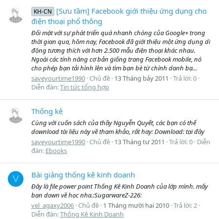
[Sưu tầm] Facebook giới thiệu ứng dụng cho
KH-CN
điện thoại phổ thông
Đối mặt với sự phát triển quá nhanh chóng của Google+ trong
thời gian qua, hôm nay, Facebook đã giới thiệu một ứng dụng di
động tương thích với hơn 2.500 mẫu điện thoại khác nhau.
Ngoài các tính năng cơ bản giống trang Facebook mobile, nó
cho phép bạn tải hình lên và tìm bạn bè từ chính danh bạ...
saveyourtime1990
Chủ đề
13 Tháng bảy 2011
Trả lời: 0
Diễn đàn:
Tin tức tổng hợp
Thống kê
Cùng với cuốn sách của thầy Nguyễn Quyết, các bạn có thể
download tài liệu này về tham khảo, rất hay: Download: tại đây
saveyourtime1990
Chủ đề
13 Tháng tư 2011
Trả lời: 0
Diễn
đàn:
Ebooks
Bài giảng thống kê kinh doanh
V
Đây là file power point Thống Kê Kinh Doanh của lớp mình. mấy
bạn down về học nha.:SugarwareZ-226:
vel_agaxy2006
Chủ đề
1 Tháng mười hai 2010
Trả lời: 2
Diễn đàn:
Thống Kê Kinh Doanh