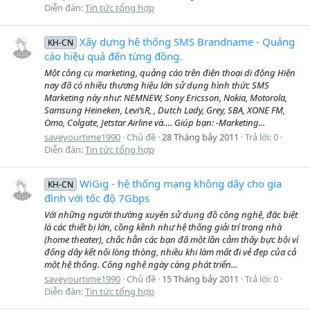
Diễn đàn:
Tin tức tổng hợp
Xây dựng hệ thống SMS Brandname - Quảng
KH-CN
cáo hiệu quả đến từng đồng.
Một công cụ marketing, quảng cáo trên điện thoại di động Hiện
nay đã có nhiều thương hiệu lớn sử dụng hình thức SMS
Marketing này như: NEMNEW, Sony Ericsson, Nokia, Motorola,
Samsung Heineken, Levi’sR, , Dutch Lady, Grey, SBA, XONE FM,
Omo, Colgate, Jetstar Airline và…. Giúp bạn: -Marketing...
saveyourtime1990
Chủ đề
28 Tháng bảy 2011
Trả lời: 0
Diễn đàn:
Tin tức tổng hợp
WiGig - hệ thống mạng không dây cho gia
KH-CN
đình với tốc độ 7Gbps
Với những người thường xuyên sử dụng đồ công nghệ, đặc biệt
là các thiết bị lớn, cồng kềnh như hệ thống giải trí trong nhà
(home theater), chắc hẳn các bạn đã một lần cảm thấy bực bội vì
đống dây kết nối lòng thòng, nhiều khi làm mất đi vẻ đẹp của cả
một hệ thống. Công nghệ ngày càng phát triển...
saveyourtime1990
Chủ đề
15 Tháng bảy 2011
Trả lời: 0
Diễn đàn:
Tin tức tổng hợp