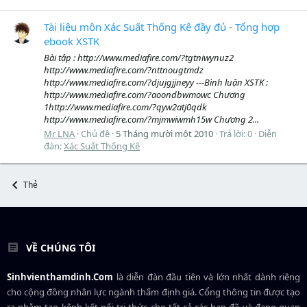
Tài liệu môn Xác Suất Thống Kê đầy đủ - Tổng hợp
ebook XSTK
Bài tập : http://www.mediafire.com/?tgtniwynuz2
http://www.mediafire.com/?nttnougtmdz
http://www.mediafire.com/?djujgjjneyy ---Bình luận XSTK :
http://www.mediafire.com/?aoondbwmowc Chương
1http://www.mediafire.com/?qyw2atj0qdk
http://www.mediafire.com/?mjmwiwmh15w Chương 2...
Mr LNA
Chủ đề
5 Tháng mười một 2010
Trả lời: 0
Diễn
đàn:
Xác Suất Thống Kê
Thẻ
VỀ CHÚNG TÔI
Sinhvienthamdinh.Com
là diễn đàn đầu tiên và lớn nhất dành riêng
cho cộng đồng nhân lực ngành
thẩm định giá
. Cổng thông tin được tạo
ra nhằm tạo kênh kết nối tri thức cho tất cả các bạn đã và đang quan