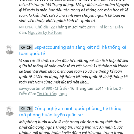
mềm Số trang: 144 Trọng lượng: 120 gr Mô tả sản phẩm Nguyên
lý kế toán là môn học đầu tiên trong hệ thống các môn học về kế
toán, là kiến thức cơ sở cho sinh viên chuyên ngành kế toán và
sinh viên thuộc khối ngành kinh tế - quản trị...
Mr LNA
Chủ đề
22 Tháng mười một 2011
Trả lời: 5
Diễn
đàn:
Nguyên Lý Kế Toán
Ssp-accounting sẵn sàng kết nối hệ thống kế
KH-CN
toán quốc tế
Vì sao các tổ chức có vốn đầu tư nước ngoài cần tích hợp dữ liệu
giữa hệ thống kế toán quốc tế và Việt Nam? § Hệ thống tài khoản
kế toán Việt Nam khác biệt hoàn toàn so với hệ thống kế toán
quốc tế. § Việc áp dụng hệ thống kế toán quốc tế và hệ thống kế
toán Việt Nam cùng một lúc trở nên khó...
saveyourtime1990
Chủ đề
16 Tháng tám 2011
Trả lời: 0
Diễn đàn:
Tin tức tổng hợp
Công nghệ an ninh quốc phòng_ hệ thống
KH-CN
mô phỏng huấn luyện quân sự
Mô phỏng huấn luyện là một trong các ứng dụng thiết thực
nhất của Công nghệ Thông tin. Trong lĩnh vực An ninh Quốc
phòng, mô phỏng huấn luyện đóng vai trò quan trọng trong