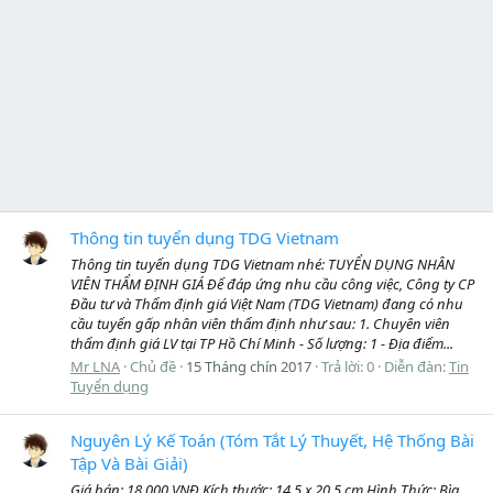
Thông tin tuyển dụng TDG Vietnam
Thông tin tuyển dụng TDG Vietnam nhé: TUYỂN DỤNG NHÂN
VIÊN THẨM ĐỊNH GIÁ Để đáp ứng nhu cầu công việc, Công ty CP
Đầu tư và Thẩm định giá Việt Nam (TDG Vietnam) đang có nhu
cầu tuyển gấp nhân viên thẩm định như sau: 1. Chuyên viên
thẩm định giá LV tại TP Hồ Chí Minh - Số lượng: 1 - Địa điểm...
Mr LNA
Chủ đề
15 Tháng chín 2017
Trả lời: 0
Diễn đàn:
Tin
Tuyển dụng
Nguyên Lý Kế Toán (Tóm Tắt Lý Thuyết, Hệ Thống Bài
Tập Và Bài Giải)
Giá bán: 18.000 VNĐ Kích thước: 14.5 x 20.5 cm Hình Thức: Bìa