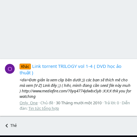
Link torrent TRILOGY vol 1-4 ( DVD học ảo
Khác
O
thuật )
<div>Đơn giản la xem clip bên dưới ;)) các bạn sẽ thích mê cho
mà xem [V-Z] Link đêy ;;) ( hihi, mình đang cần seed file này muh
) http://www.mediafire.com/?0yq4774jdwbx5yb :X:X:X thk you for
watching
Only_One
Chủ đề
30 Tháng mười một 2010
Trả lời: 0
Diễn
đàn:
Tin tức tổng hợp
Thẻ