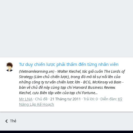
Tư duy chiến lược phải thấm đến từng nhân viên
(Vietnamlearning.vn) - Walter Kiechel, tác giả cuốn The Lords of
Strategy (Làm chủ chiến lược), trong đó mô tả sự nổi lên của
những công ty tư vấn chiến lược lớn - BCG, McKinsey và Bain -
bàn về chủ đề này cùng tạp chí Harvard Business Review.
Kiechel, cựu Biên tập viên của tạp chí Fortune...
Mr LNA
Chủ đề
21 Tháng tư 2011
Trả lời: 0
Diễn đàn:
Kỹ
Năng Lập Kế Hoạch
Thẻ