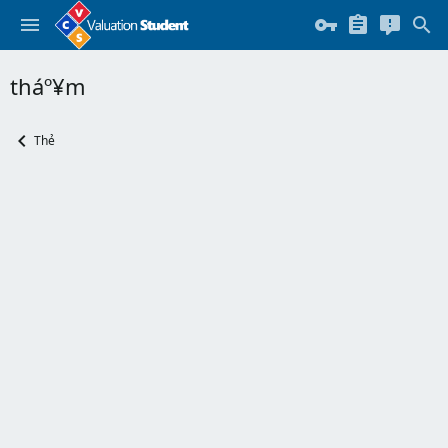
tháº¥m
Thẻ