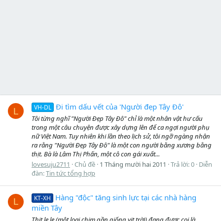
Đi tìm dấu vết của 'Người đẹp Tây Đô'
VH-DL
L
Tôi từng nghĩ "Người Đẹp Tây Đô" chỉ là một nhân vật hư cấu
trong một câu chuyện được xây dựng lên để ca ngợi người phụ
nữ Việt Nam. Tuy nhiên khi lần theo lịch sử, tôi ngỡ ngàng nhận
ra rằng "Người Đẹp Tây Đô" là một con người bằng xương bằng
thịt. Bà là Lâm Thị Phấn, một cô con gái xuất...
lovesuju2711
Chủ đề
1 Tháng mười hai 2011
Trả lời: 0
Diễn
đàn:
Tin tức tổng hợp
Hàng "độc" tăng sinh lực tại các nhà hàng
KT-XH
L
miền Tây
Thịt le le (một loại chim gần giống vịt trời) đang được coi là