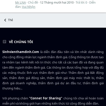
Mr LNA
Chủ đề
12 Tháng mười hai 2010
Trả lời: 0
Diễn
đàn:
Vui Nhộn
Thẻ
VỀ CHÚNG TÔI
Sinhvienthamdinh.Com
là diễn đàn đầu tiên và lớn nhất dành riêng
cho cộng đồng nhân lực ngành
thẩm định giá
. Cổng thông tin được tạo
ra nhằm tạo kênh kết nối tri thức cho tất cả các bạn đã và đang quan
tâm đến ngành thẩm định giá. Các thông tin được tổng hợp với đầy đủ
các mảng thuộc lĩnh vực thẩm định giá như: Thẩm định giá Bất động
sản, thẩm định giá động sản, thẩm định giá máy móc thiết bị, thẩm
định giá doanh nghiệp, thẩm định giá dự án đầu tư, thẩm định giá
thương hiệu...
Với phương châm
"Connet For Sharing"
chúng tôi chia sẻ hoàn toàn
miễn phí và không giới hạn những kiến thức từ cộng đồng diễn đàn.