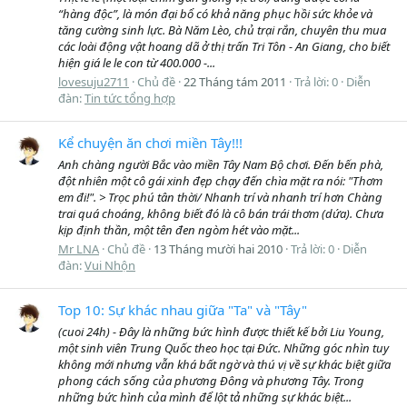
“hàng độc”, là món đại bổ có khả năng phục hồi sức khỏe và
tăng cường sinh lực. Bà Năm Lèo, chủ trại rắn, chuyên thu mua
các loài động vật hoang dã ở thị trấn Tri Tôn - An Giang, cho biết
hiện giá le le con từ 400.000 -...
lovesuju2711
Chủ đề
22 Tháng tám 2011
Trả lời: 0
Diễn
đàn:
Tin tức tổng hợp
Kể chuyện ăn chơi miền Tây!!!
Anh chàng người Bắc vào miền Tây Nam Bộ chơi. Đến bến phà,
đột nhiên một cô gái xinh đẹp chạy đến chìa mặt ra nói: "Thơm
em đi!". > Trọc phú tân thời/ Nhanh trí và nhanh trí hơn Chàng
trai quá choáng, không biết đó là cô bán trái thơm (dứa). Chưa
kịp định thần, một tên đen ngòm hét vào mặt...
Mr LNA
Chủ đề
13 Tháng mười hai 2010
Trả lời: 0
Diễn
đàn:
Vui Nhộn
Top 10: Sự khác nhau giữa "Ta" và "Tây"
(cuoi 24h) - Đây là những bức hình được thiết kế bởi Liu Young,
một sinh viên Trung Quốc theo học tại Đức. Những góc nhìn tuy
không mới nhưng vẫn khá bất ngờ và thú vị về sự khác biệt giữa
phong cách sống của phương Đông và phương Tây. Trong
những bức hình của mình để lột tả những sự khác biệt...