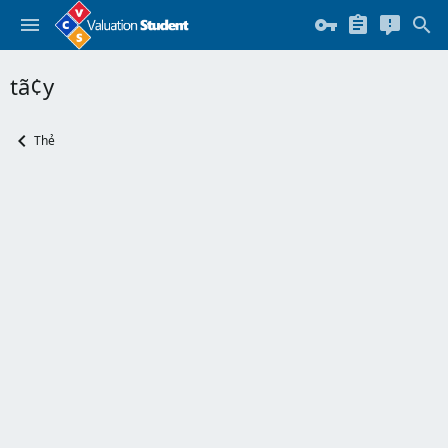
tã¢y
Thẻ