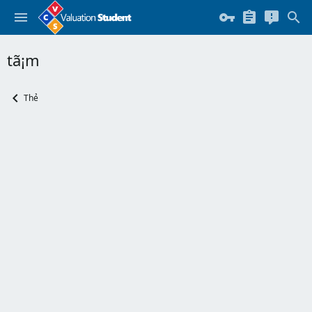
tã¡m
Thẻ