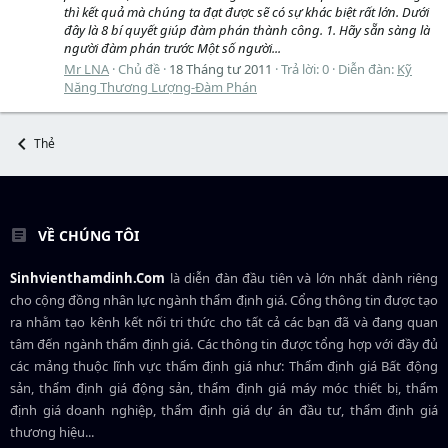
thì kết quả mà chúng ta đạt được sẽ có sự khác biệt rất lớn. Dưới
đây là 8 bí quyết giúp đàm phán thành công. 1. Hãy sẵn sàng là
người đàm phán trước Một số người...
Mr LNA
Chủ đề
18 Tháng tư 2011
Trả lời: 0
Diễn đàn:
Kỹ
Năng Thương Lượng-Đàm Phán
Thẻ
VỀ CHÚNG TÔI
Sinhvienthamdinh.Com
là diễn đàn đầu tiên và lớn nhất dành riêng
cho cộng đồng nhân lực ngành
thẩm định giá
. Cổng thông tin được tạo
ra nhằm tạo kênh kết nối tri thức cho tất cả các bạn đã và đang quan
tâm đến ngành thẩm định giá. Các thông tin được tổng hợp với đầy đủ
các mảng thuộc lĩnh vực thẩm định giá như: Thẩm định giá Bất động
sản, thẩm định giá động sản, thẩm định giá máy móc thiết bị, thẩm
định giá doanh nghiệp, thẩm định giá dự án đầu tư, thẩm định giá
thương hiệu...