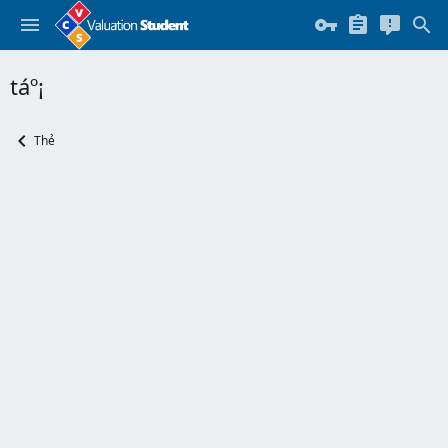
táº¡
Thẻ