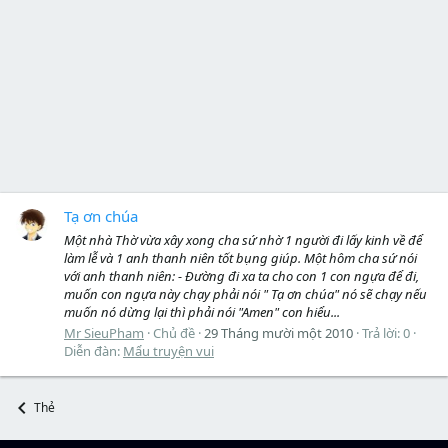
Tạ ơn chúa
Một nhà Thờ vừa xây xong cha sứ nhờ 1 người đi lấy kinh về để
làm lễ và 1 anh thanh niên tốt bụng giúp. Một hôm cha sứ nói
với anh thanh niên: - Đường đi xa ta cho con 1 con ngựa để đi,
muốn con ngựa này chạy phải nói " Tạ ơn chúa" nó sẽ chạy nếu
muốn nó dừng lại thì phải nói "Amen" con hiểu...
Mr SieuPham
Chủ đề
29 Tháng mười một 2010
Trả lời: 0
Diễn đàn:
Mẩu truyện vui
Thẻ