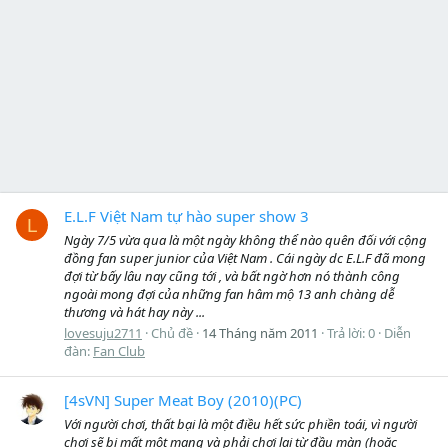
E.L.F Việt Nam tự hào super show 3
L
Ngày 7/5 vừa qua là một ngày không thể nào quên đối với cộng
đồng fan super junior của Việt Nam . Cái ngày dc E.L.F đã mong
đợi từ bấy lâu nay cũng tới , và bất ngờ hơn nó thành công
ngoài mong đợi của những fan hâm mộ 13 anh chàng dễ
thương và hát hay này ...
lovesuju2711
Chủ đề
14 Tháng năm 2011
Trả lời: 0
Diễn
đàn:
Fan Club
[4sVN] Super Meat Boy (2010)(PC)
Với người chơi, thất bại là một điều hết sức phiền toái, vì người
chơi sẽ bị mất một mạng và phải chơi lại từ đầu màn (hoặc