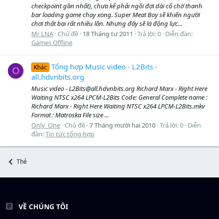
checkpoint gần nhất), chưa kể phải ngồi đợi dài cổ chờ thanh
bar loading game chạy xong. Super Meat Boy sẽ khiến người
chơi thất bại rất nhiều lần. Nhưng đây sẽ là động lực...
Mr LNA
Chủ đề
18 Tháng tư 2011
Trả lời: 0
Diễn đàn:
Games Offline
Tổng hợp Music video - L2Bits -
Khác
O
all.hdvnbits.org
Music video - L2Bits@all.hdvnbits.org Richard Marx - Right Here
Waiting NTSC x264 LPCM-L2Bits Code: General Complete name :
Richard Marx - Right Here Waiting NTSC x264 LPCM-L2Bits.mkv
Format : Matroska File size ...
Only_One
Chủ đề
7 Tháng mười hai 2010
Trả lời: 0
Diễn
đàn:
Tin tức tổng hợp
Thẻ
VỀ CHÚNG TÔI