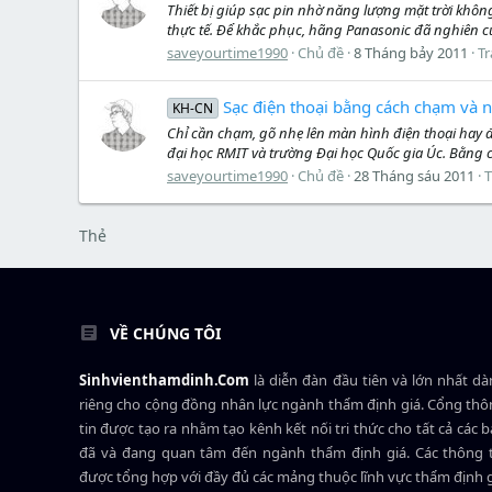
Thiết bị giúp sạc pin nhờ năng lượng mặt trời khôn
thực tế. Để khắc phục, hãng Panasonic đã nghiên c
saveyourtime1990
Chủ đề
8 Tháng bảy 2011
Tr
Sạc điện thoại bằng cách chạm và 
KH-CN
Chỉ cần chạm, gõ nhẹ lên màn hình điện thoại hay 
đại học RMIT và trường Đại học Quốc gia Úc. Bằng c
saveyourtime1990
Chủ đề
28 Tháng sáu 2011
T
Thẻ
VỀ CHÚNG TÔI
Sinhvienthamdinh.Com
là diễn đàn đầu tiên và lớn nhất d
riêng cho cộng đồng nhân lực ngành
thẩm định giá
. Cổng th
tin được tạo ra nhằm tạo kênh kết nối tri thức cho tất cả các 
đã và đang quan tâm đến ngành thẩm định giá. Các thông t
được tổng hợp với đầy đủ các mảng thuộc lĩnh vực thẩm định 