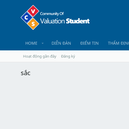
HOME
DIỄN ĐÀN
ĐIỂM TIN
THẨM ĐỊN
Hoạt động gần đây
Đăng ký
sắc