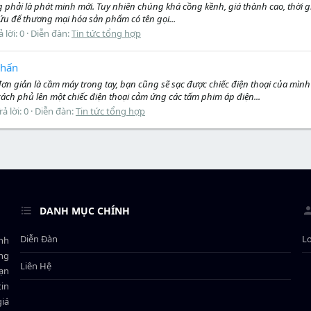
g phải là phát minh mới. Tuy nhiên chúng khá cồng kềnh, giá thành cao, thời
ứu để thương mại hóa sản phẩm có tên gọi...
ả lời: 0
Diễn đàn:
Tin tức tổng hợp
nhấn
đơn giản là cầm máy trong tay, bạn cũng sẽ sạc được chiếc điện thoại của mìn
ách phủ lên một chiếc điện thoại cảm ứng các tấm phim áp điện...
rả lời: 0
Diễn đàn:
Tin tức tổng hợp
DANH MỤC CHÍNH
Diễn Đàn
L
ành
ông
Liên Hệ
bạn
in
giá