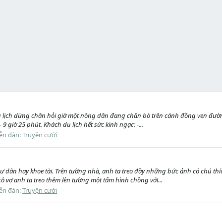
lịch dừng chân hỏi giờ một nông dân đang chăn bò trên cánh đồng ven đườn
 9 giờ 25 phút. Khách du lịch hết sức kinh ngạc: -...
ễn đàn:
Truyện cười
 dân hay khoe tài. Trên tường nhà, anh ta treo đầy những bức ảnh có chú thí
 cô vợ anh ta treo thêm lên tường một tấm hình chồng với...
ễn đàn:
Truyện cười