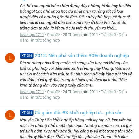
Cơ thể con người luôn chứa đựng đầy những bí ẩn hay ho đến
bất ngờ! Các nhà khoa học đã phát hiện ra rằng tất cả loài
người đều có nguồn gốc da đen. Điều này phù hợp với thực tế
tiến hóa là con người đầu tiên xuất hiện ở châu Phi. Nước da
trắng đơn thuần là kết quả của việc di chuyển xa khỏi...
lovesuju2711
Chủ đề
28 Tháng chín 2011
Trả lời: 0
Diễn
đàn:
Tin tức tổng hợp
2012: Nên phá sản thêm 30% doanh nghiệp
KT-XH
L
Địa phương nào cũng muốn có cảng, sân bay mà không cần
biết có phù hợp với điều kiện kinh tế vùng hay không. Việc đầu
tư KCN một cách dàn trải, thiếu tính toán đã gây lãng phí lớn về
vốn đầu tư và quỹ đất, trong khi hiệu quả đem lại thấp. “Nền
kinh tế đang lâm vào vùng xoáy của lạm...
lovesuju2711
Chủ đề
24 Tháng chín 2011
Trả lời: 0
Diễn
đàn:
Tin tức tổng hợp
Cô giám đốc 8X khởi nghiệp từ... phá sản
KT-XH
L
Nguyễn Thùy Liên khởi nghiệp bằng một laptop cũ, làm việc tại
một căn phòng nhỏ mượn tạm bạn. Nhưng ba năm sau, cô gái
trẻ sinh năm 1987 này sở hữu hai công ty và một trung tâm đào
tạo tâm lý lãnh đạo. Khởi nghiệp từ... phá sản Thành tích làm