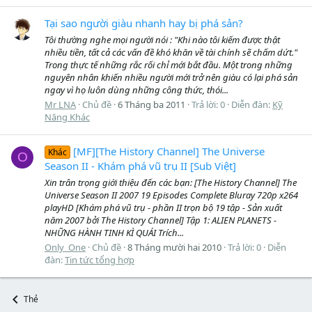
Tại sao người giàu nhanh hay bị phá sản?
Tôi thường nghe mọi người nói : "Khi nào tôi kiếm được thật
nhiều tiền, tất cả các vấn đề khó khăn về tài chính sẽ chấm dứt."
Trong thực tế những rắc rối chỉ mới bắt đầu. Một trong những
nguyên nhân khiến nhiều người mới trở nên giàu có lại phá sản
ngay vì họ luôn dùng những công thức, thói...
Mr LNA
Chủ đề
6 Tháng ba 2011
Trả lời: 0
Diễn đàn:
Kỹ
Năng Khác
[MF][The History Channel] The Universe
Khác
O
Season II - Khám phá vũ trụ II [Sub Việt]
Xin trân trọng giới thiệu đến các bạn: [The History Channel] The
Universe Season II 2007 19 Episodes Complete Bluray 720p x264
playHD [Khám phá vũ trụ - phần II trọn bộ 19 tập - Sản xuất
năm 2007 bởi The History Channel] Tập 1: ALIEN PLANETS -
NHỮNG HÀNH TINH KÌ QUÁI Trích...
Only_One
Chủ đề
8 Tháng mười hai 2010
Trả lời: 0
Diễn
đàn:
Tin tức tổng hợp
Thẻ