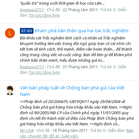
“quản trò” trong suốt thời gian đi học của Liên...
lovesuju2711
Chủ đề
22 Tháng tám 2011
Trả lời: 0
Diễn
đàn:
Tin tức tổng hợp
Khám phá bản thân qua hai bài trắc nghiệm
KT-XH
L
Bài khảo sát Trắc nghiệm tính cách cá nhân và Trắc nghiệm
khuynh hướng làm việc trong đội ngũ giúp bạn có cái nhìn chi
tiết hơn về tính cách, thế mạnh, điểm cần hoàn thiện... để thành
công trong công việc và cuộc sống. Bạn đã làm gì để khám phá
chính bản thân mình, hiểu được những giá trị...
lovesuju2711
Chủ đề
21 Tháng tám 2011
Trả lời: 0
Diễn
đàn:
Tin tức tổng hợp
Văn bản pháp luật về Chống bán phá giá của Việt
Nam
>>Pháp lệnh số 20/2004/PL-UBTVQH11 ngày 29/04/2004 về
Chống bán phá giá hàng hóa nhập khẩu vào Việt Nam. >>Nghị
định số 90/2005/NĐ-CP của Chính phủ ngày 11/07/2005 quy
định chi tiết thi hành một số điều của Pháp lệnh Chống bán phá
giá hàng hóa nhập khẩu vào Việt Nam. >>Nghị định số...
Mr LNA
Chủ đề
18 Tháng tám 2011
Trả lời: 0
Diễn đàn:
Báo
cáo, chuyên đề, đồ án, luận văn.