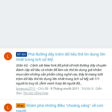
Phá đường dây trộm dữ liệu thẻ tín dụng lớn
KT-XH
L
nhất trong lịch sử Mỹ
(Dân trí) - Cảnh sát New York đã phát vỡ một đường dây chuyên
đánh cắp dữ liệu cá nhân để làm các thẻ tín dụng giả nhằm
mua sắm những sản phẩm công nghệ cao. Đây là mạng lưới
trộm dữ liệu thẻ tín dụng lớn nhất trong lịch sử Mỹ, với 111
người bị truy tố. (Ảnh minh hoạ) 86 người đã...
lovesuju2711
Chủ đề
9 Tháng mười 2011
Trả lời: 0
Diễn
đàn:
Tin tức tổng hợp
Khám phá những điều "choáng váng" về con
Khác
L
người