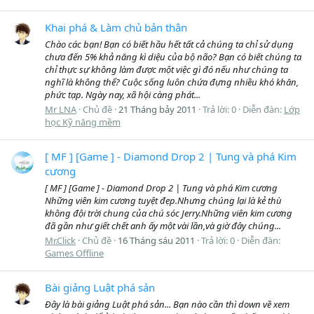
Khai phá & Làm chủ bản thân
Chào các bạn! Bạn có biết hầu hết tất cả chúng ta chỉ sử dụng
chưa đến 5% khả năng kì diệu của bộ não? Bạn có biết chúng ta
chỉ thực sự không làm được một việc gì đó nếu như chúng ta
nghĩ là không thể? Cuộc sống luôn chứa đựng nhiều khó khăn,
phức tạp. Ngày nay, xã hội càng phát...
Mr LNA
Chủ đề
21 Tháng bảy 2011
Trả lời: 0
Diễn đàn:
Lớp
học Kỹ năng mềm
[ MF ] [Game ] - Diamond Drop 2 | Tung và phá Kim
cương
[ MF ] [Game ] - Diamond Drop 2 | Tung và phá Kim cương
Những viên kim cương tuyệt đẹp.Nhưng chúng lại là kẻ thù
không đội trời chung của chú sóc Jerry.Những viên kim cương
đã gần như giết chết anh ấy một vài lần,và giờ đây chúng...
Mr.Click
Chủ đề
16 Tháng sáu 2011
Trả lời: 0
Diễn đàn:
Games Offline
Bài giảng Luật phá sản
Đây là bài giảng Luật phá sản... Bạn nào cần thì down về xem