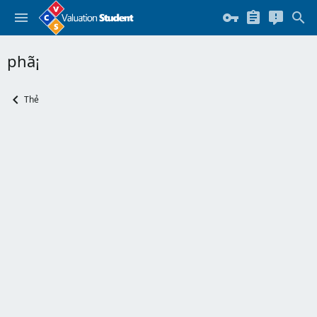
phã¡
Thẻ