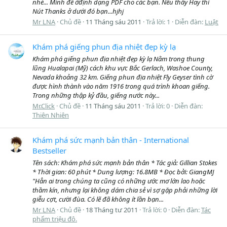
nhé... Mình để ởđịnh dạng PDF cho các bạn. Nếu thấy Hay thì
Nút Thanks ở dưới đó bạn...hjhj
Mr LNA
Chủ đề
11 Tháng sáu 2011
Trả lời: 1
Diễn đàn:
Luật
Khám phá giếng phun địa nhiệt đẹp kỳ lạ
Khám phá giếng phun địa nhiệt đẹp kỳ lạ Nằm trong thung
lũng Hualapai (Mỹ) cách khu vực Bắc Gerlach, Washoe County,
Nevada khoảng 32 km. Giếng phun địa nhiệt Fly Geyser tình cờ
được hình thành vào năm 1916 trong quá trình khoan giếng.
Trong những thập kỷ đầu, giếng nước này...
Mr.Click
Chủ đề
11 Tháng sáu 2011
Trả lời: 0
Diễn đàn:
Thiên Nhiên
Khám phá sức mạnh bản thân - International
Bestseller
Tên sách: Khám phá sức mạnh bản thân * Tác giả: Gillian Stokes
* Thời gian: 60 phút * Dung lượng: 16.8MB * Đọc bởi: GiangMJ
"Hẳn ai trong chúng ta cũng có những ước mơ lớn lao hoặc
thầm kín, nhưng lại không dám chia sẻ vì sợ gặp phải những lời
giễu cợt, cười đùa. Có lẽ đã không ít lần bạn...
Mr LNA
Chủ đề
18 Tháng tư 2011
Trả lời: 0
Diễn đàn:
Tác
phẩm triệu đô.